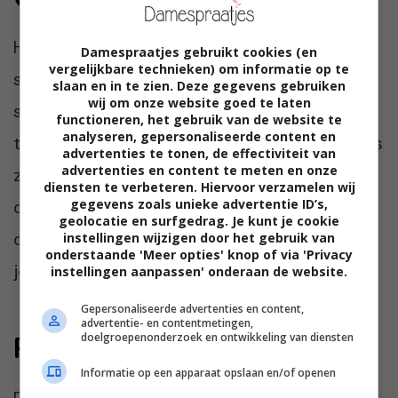
Het ontwikkelen van jouw eigen stijl is een
Damespraatjes gebruikt cookies (en
vergelijkbare technieken) om informatie op te
spannend en creatief proces. Het stelt je in
slaan en in te zien. Deze gegevens gebruiken
wij om onze website goed te laten
staat om jezelf te uiten en je zelfverzekerd
functioneren, het gebruik van de website te
analyseren, gepersonaliseerde content en
te voelen. Zelfs een kapotte rits kan een kans
advertenties te tonen, de effectiviteit van
advertenties en content te meten en onze
zijn om je creativiteit te laten zien. Onthoud
diensten te verbeteren. Hiervoor verzamelen wij
gegevens zoals unieke advertentie ID’s,
dat inspiratie, experimentatie en vertrouwen
geolocatie en surfgedrag. Je kunt je cookie
de sleutelwoorden zijn. Dus ga ervoor en laat
instellingen wijzigen door het gebruik van
onderstaande 'Meer opties' knop of via 'Privacy
jouw persoonlijke stijl stralen!
instellingen aanpassen' onderaan de website.
Gepersonaliseerde advertenties en content,
advertentie- en contentmetingen,
doelgroepenonderzoek en ontwikkeling van diensten
Praat mee
Informatie op een apparaat opslaan en/of openen
Denk jij dat het je gaat lukken om een eigen