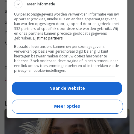
Meer informatie
stijl te ontwikkelen? En wie is jouw
Uw persoonsgegevens worden verwerkt en informatie van uw
apparaat (cookies, unieke ID's en andere apparaatgegevens)
stijlvoorbeeld? We zijn heel benieuwd. Praat
kan worden opgeslagen door, geopend door en gedeeld met
332 partners of specifiek door deze site worden gebruikt. Wij
met ons mee in de reacties onder dit artikel.
en onze partners kunnen precieze geolocatiegegevens
gebruiken.
Lijst met partners.
Vinden we gezellig 🙂
Bepaalde leveranciers kunnen uw persoonsgegevens
verwerken op basis van gerechtvaardigd belang. U kunt
hiertegen bezwaar maken door uw opties hieronder te
beheren. Zoek onderaan deze pagina of in het sitemenu naar
een link om uw toestemming te beheren of in te trekken via de
Bovenste afbeelding:
Tamara Bellis
via
privacy- en cookie-instellingen.
Unsplash
Naar de website
Lees verder...
Meer opties