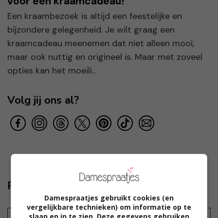
voor een kraamcadeau!
Een kraambezoek is altijd een feestelijke en
bijzondere gelegenheid. Je wilt graag een
kraamcadeau meenemen dat niet alleen mooi,
maar ook nuttig en origineel is. Maar met zoveel
opties kan het moeili...
Volg jij ons al?
Reageer ook
Damespraatjes gebruikt cookies (en
vergelijkbare technieken) om informatie op te
slaan en in te zien. Deze gegevens gebruiken