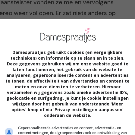
n aanstelster vonden ze me en vervolgens
reo weer vol open. Er zat niets anders op
tje en haar man en kinderen verhuisden
d. “Het was een verademing. We kochten
 met normale mensen van wie je nauwelijks
Damespraatjes gebruikt cookies (en vergelijkbare
e nieuwe buren en het klikte meteen. Het
technieken) om informatie op te slaan en in te zien.
Deze gegevens gebruiken wij om onze website goed te
laten functioneren, het gebruik van de website te
analyseren, gepersonaliseerde content en advertenties
te tonen, de effectiviteit van advertenties en content te
meten en onze diensten te verbeteren. Hiervoor
end
verzamelen wij gegevens zoals unieke advertentie ID’s,
geolocatie en surfgedrag. Je kunt je cookie instellingen
wijzigen door het gebruik van onderstaande 'Meer
aar maanden snel af. “Op een goede dag
opties' knop of via 'Privacy instellingen aanpassen'
onderaan de website.
d door een haan. Eerst dacht ik dat het
Gepersonaliseerde advertenties en content, advertentie- en
m ik erachter dat de buren kippen en een
contentmetingen, doelgroepenonderzoek en ontwikkeling van