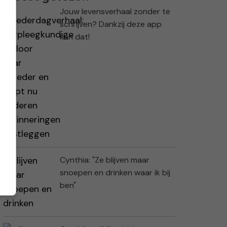
Jouw levensverhaal zonder te
schrijven? Dankzij deze app
kan dat!
Cynthia: "Ze blijven maar
snoepen en drinken waar ik bij
ben"