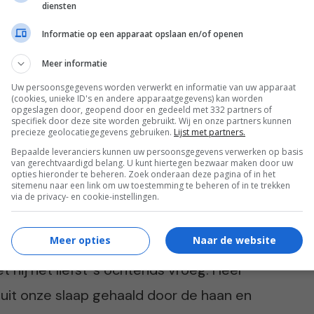
diensten
en in een grote ren in de achtertuin. Van
Informatie op een apparaat opslaan en/of openen
van het gekraai van de haan worden we
Meer informatie
en been en ik heb er de hele dag last van.”
Uw persoonsgegevens worden verwerkt en informatie van uw apparaat
ouw gegaan en heeft ze aangegeven dat ze
(cookies, unieke ID's en andere apparaatgegevens) kan worden
opgeslagen door, geopend door en gedeeld met 332 partners of
aaiende haan, maar de buuf zegt er ook niets
specifiek door deze site worden gebruikt. Wij en onze partners kunnen
precieze geolocatiegegevens gebruiken.
Lijst met partners.
Bepaalde leveranciers kunnen uw persoonsgegevens verwerken op basis
van gerechtvaardigd belang. U kunt hiertegen bezwaar maken door uw
opties hieronder te beheren. Zoek onderaan deze pagina of in het
sitemenu naar een link om uw toestemming te beheren of in te trekken
via de privacy- en cookie-instellingen.
Meer opties
Naar de website
r Maartje, ook het tijdstip dat de haan
t hij het liefst ’s ochtends vroeg. Heel
 uit onze slaap gehaald door de haan en