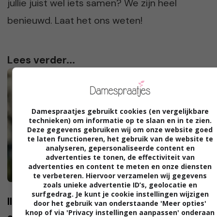
jullie juist wel iets samen? We zijn heel
benieuwd. Laat het ons weten!
Lees verder...
Damespraatjes gebruikt cookies (en vergelijkbare
technieken) om informatie op te slaan en in te zien.
Deze gegevens gebruiken wij om onze website goed
te laten functioneren, het gebruik van de website te
analyseren, gepersonaliseerde content en
advertenties te tonen, de effectiviteit van
advertenties en content te meten en onze diensten
te verbeteren. Hiervoor verzamelen wij gegevens
zoals unieke advertentie ID’s, geolocatie en
surfgedrag. Je kunt je cookie instellingen wijzigen
Ilona: “De moeders op school maken
door het gebruik van onderstaande 'Meer opties'
knop of via 'Privacy instellingen aanpassen' onderaan