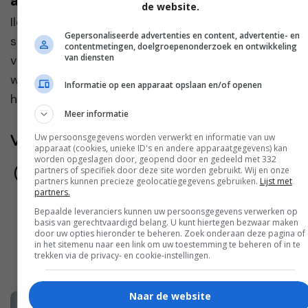
altijd groepjes zonder mij”
de website.
Ilona en Jan ontmoetten elkaar tijdens een
Gepersonaliseerde advertenties en content, advertentie- en
singlesreis. “Ik dacht eerst dat het een
contentmetingen, doelgroepenonderzoek en ontwikkeling
van diensten
vakantieliefde zou zijn,” zegt Ilona. “Je kent dat
wel, zo’n intense klik voor even, maar daarna gaat
Informatie op een apparaat opslaan en/of openen
het we...
Meer informatie
Volg jij ons al?
Uw persoonsgegevens worden verwerkt en informatie van uw
apparaat (cookies, unieke ID's en andere apparaatgegevens) kan
worden opgeslagen door, geopend door en gedeeld met 332
partners of specifiek door deze site worden gebruikt. Wij en onze
partners kunnen precieze geolocatiegegevens gebruiken.
Lijst met
partners.
Bepaalde leveranciers kunnen uw persoonsgegevens verwerken op
basis van gerechtvaardigd belang. U kunt hiertegen bezwaar maken
door uw opties hieronder te beheren. Zoek onderaan deze pagina of
in het sitemenu naar een link om uw toestemming te beheren of in te
trekken via de privacy- en cookie-instellingen.
Naar de website