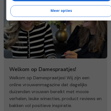
Meer opties
Welkom op Damespraatjes!
Welkom op Damespraatjes! Wij zijn een
online vrouwenmagazine dat dagelijks
duizenden vrouwen bereikt met mooie
verhalen, leuke winacties, product reviews en
bakken vol positieve inspiratie.