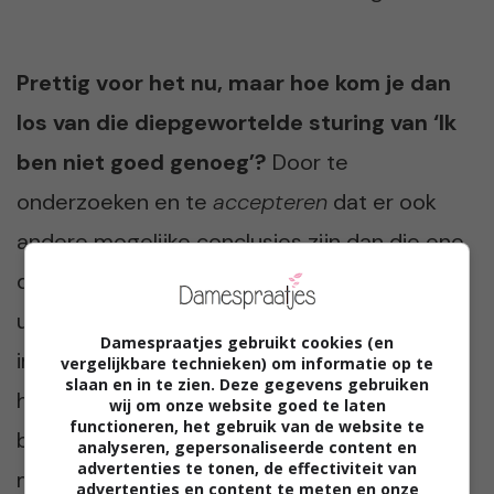
Prettig voor het nu, maar hoe kom je dan
los van die diepgewortelde sturing van ‘Ik
ben niet goed genoeg’?
Door te
onderzoeken en te
accepteren
dat er ook
andere mogelijke conclusies zijn dan die ene
die je altijd en stelselmatig hebt getrokken
uit je ervaringen. Daarmee is jouw
Damespraatjes gebruikt cookies (en
interpretatie niet fout (geweest), maar puur
vergelijkbare technieken) om informatie op te
slaan en in te zien. Deze gegevens gebruiken
het besef dat er andere interpretaties
wij om onze website goed te laten
functioneren, het gebruik van de website te
bestaan voor dezelfde gebeurtenissen,
analyseren, gepersonaliseerde content en
advertenties te tonen, de effectiviteit van
maakt dat je brein ‘Ik ben niet goed genoeg’
advertenties en content te meten en onze