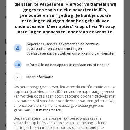
diensten te verbeteren. Hiervoor verzamelen wij
niet meer als DE waarheid beschouwt, maar
gegevens zoals unieke advertentie ID’s,
geolocatie en surfgedrag. Je kunt je cookie
als EEN mogelijkheid.
instellingen wijzigen door het gebruik van
onderstaande 'Meer opties' knop of via 'Privacy
instellingen aanpassen' onderaan de website.
Ik had als kind dus niets fouts of irreëels
Gepersonaliseerde advertenties en content,
advertentie- en contentmetingen,
gedaan.
Ik kon gewoon nog niet beseffen dat
doelgroepenonderzoek en ontwikkeling van diensten
er ook andere interpretaties mogelijk waren
Informatie op een apparaat opslaan en/of openen
voor wat er gebeurde. Ook hoefde ik me niet
Meer informatie
bezig te houden met een schuldvraag “Wie
Uw persoonsgegevens worden verwerkt en informatie van uw
apparaat (cookies, unieke ID's en andere apparaatgegevens)
heeft mij dat aangedaan”
kan worden opgeslagen door, geopend door en gedeeld met
332 partners of specifiek door deze site worden gebruikt. Wij
(ouders/beroepsopvoeders/vriendjes), want
en onze partners kunnen precieze geolocatiegegevens
gebruiken.
Lijst met partners.
IK gaf betekenis aan de dingen om me heen.
Bepaalde leveranciers kunnen uw persoonsgegevens
verwerken op basis van gerechtvaardigd belang. U kunt
Wat een bevrijding.
hiertegen bezwaar maken door uw opties hieronder te