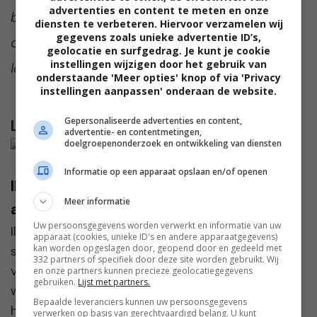
advertenties en content te meten en onze
benieuwd. Praat met ons mee in de reacties
diensten te verbeteren. Hiervoor verzamelen wij
gegevens zoals unieke advertentie ID’s,
onder dit artikel. Dat vinden we hartstikke
geolocatie en surfgedrag. Je kunt je cookie
instellingen wijzigen door het gebruik van
leuk :-).
onderstaande 'Meer opties' knop of via 'Privacy
instellingen aanpassen' onderaan de website.
Gepersonaliseerde advertenties en content,
Lees verder...
advertentie- en contentmetingen,
doelgroepenonderzoek en ontwikkeling van diensten
Informatie op een apparaat opslaan en/of openen
Ilona: “De moeders op school maken
Meer informatie
altijd groepjes zonder mij”
Uw persoonsgegevens worden verwerkt en informatie van uw
Ilona en Jan ontmoetten elkaar tijdens een
apparaat (cookies, unieke ID's en andere apparaatgegevens)
kan worden opgeslagen door, geopend door en gedeeld met
singlesreis. “Ik dacht eerst dat het een
332 partners of specifiek door deze site worden gebruikt. Wij
vakantieliefde zou zijn,” zegt Ilona. “Je kent dat
en onze partners kunnen precieze geolocatiegegevens
gebruiken.
Lijst met partners.
wel, zo’n intense klik voor even, maar daarna gaat
Bepaalde leveranciers kunnen uw persoonsgegevens
het we...
verwerken op basis van gerechtvaardigd belang. U kunt