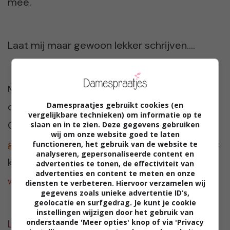
mee.
Laat mij maar gewoon lekker schrijven….
ten Den is boerin en schrijft prachtige
Mariska
columns over haar leven op de boerderij.
Damespraatjes gebruikt cookies (en
vergelijkbare technieken) om informatie op te
Onlangs is haar verhalenbundel
slaan en in te zien. Deze gegevens gebruiken
Prins op de
wij om onze website goed te laten
verschenen. Meer over
groene trekker
Mariska
functioneren, het gebruik van de website te
analyseren, gepersonaliseerde content en
kun je lezen op haar website:
advertenties te tonen, de effectiviteit van
advertenties en content te meten en onze
www.mariskatenden.nl
diensten te verbeteren. Hiervoor verzamelen wij
gegevens zoals unieke advertentie ID’s,
geolocatie en surfgedrag. Je kunt je cookie
instellingen wijzigen door het gebruik van
Lees ook haar vorige columns op
onderstaande 'Meer opties' knop of via 'Privacy