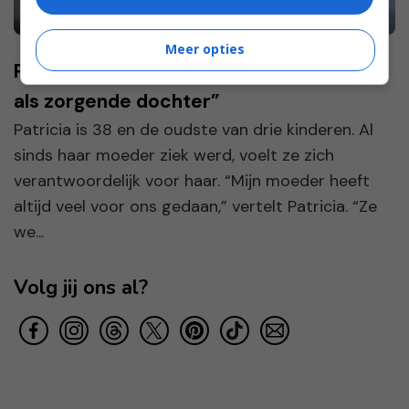
Meer opties
Patricia: “Ik voel me gevangen in mijn rol
als zorgende dochter”
Patricia is 38 en de oudste van drie kinderen. Al
sinds haar moeder ziek werd, voelt ze zich
verantwoordelijk voor haar. “Mijn moeder heeft
altijd veel voor ons gedaan,” vertelt Patricia. “Ze
we...
Volg jij ons al?