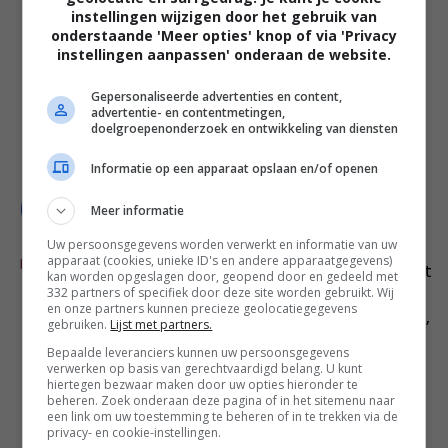
Maar ik ben nog nooit bij een
instellingen wijzigen door het gebruik van
onderstaande 'Meer opties' knop of via 'Privacy
verjaardag van een volwassene
instellingen aanpassen' onderaan de website.
geweest waar alleen een kan water op
tafel staat met een schaal
Gepersonaliseerde advertenties en content,
advertentie- en contentmetingen,
komkommers en radijsjes ernaast.
doelgroepenonderzoek en ontwikkeling van diensten
Informatie op een apparaat opslaan en/of openen
Lieta
-
18 okt
Meer informatie
Ik snap dat je het niet fijn vindt dat je
dochter, elke week, al doordeweeks
Uw persoonsgegevens worden verwerkt en informatie van uw
apparaat (cookies, unieke ID's en andere apparaatgegevens)
REAGEER
meerdere ongezonde dingen krijgt. Het
kan worden opgeslagen door, geopend door en gedeeld met
332 partners of specifiek door deze site worden gebruikt. Wij
is niet dat het eens in de zoveel tijd is,
en onze partners kunnen precieze geolocatiegegevens
het is elke week. Maar om nou “subtiel”
gebruiken.
Lijst met partners.
dan een bak met gezonde dingen mee
Bepaalde leveranciers kunnen uw persoonsgegevens
verwerken op basis van gerechtvaardigd belang. U kunt
te geven…dat is ook een soort van
hiertegen bezwaar maken door uw opties hieronder te
beheren. Zoek onderaan deze pagina of in het sitemenu naar
steek onder de gordel. Als je dochter
een link om uw toestemming te beheren of in te trekken via de
privacy- en cookie-instellingen.
er elke week komt, heb je toch wel