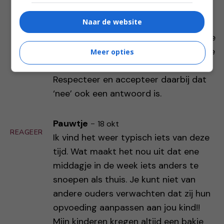
eens gesprekken met die ouders?
Naar de website
Kaart het gewoon een keer aan dat
jullie anders gewend zijn thuis en dat je
het zou waarderen als ze er een beetje
Meer opties
rekening mee zouden houden.
Respecteer en accepteer daarbij dat
‘nee’ ook een antwoord is.
Pauwtje
-
18 okt
REAGEER
Ik vind het weer typisch iets van deze
tijd. Wat maakt het nou uit dat ene
middagje in de week iets anders te
snoepen als thuis. Je kunt niet van
andere ouders verwachten dat zij hun
opvoeding aanpassen aan jou kind!!
Mijn kinderen kregen altijd een bakje