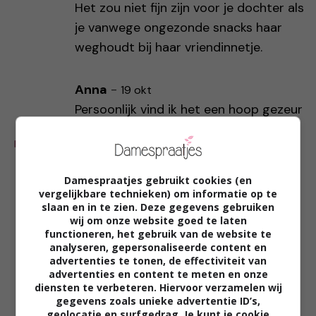
Het zou niet fijn zijn voor je dochter als
je vanwege ongezonde snacks haar
weghoudt bij haar vriendinnetje.
Anna
-
19 okt
Persoonlijk vind ik het een hoop gezeur
over niks. Het is nu 1x per week.
REAGEER
Als ik in de schoolpauze middelbare
school kinderen door het
Damespraatjes gebruikt cookies (en
winkelcentrum zie lopen, dan hebben
vergelijkbare technieken) om informatie op te
ze echt geen flesje water en een
slaan en in te zien. Deze gegevens gebruiken
wij om onze website goed te laten
tomaat in hun handen.
functioneren, het gebruik van de website te
Dat is net zoiets als al die gezonde
analyseren, gepersonaliseerde content en
advertenties te tonen, de effectiviteit van
traktaties op de basis school. Vooral
advertenties en content te meten en onze
geen snoepje mogen uitdelen als je
diensten te verbeteren. Hiervoor verzamelen wij
gegevens zoals unieke advertentie ID’s,
jarig bent.
geolocatie en surfgedrag. Je kunt je cookie