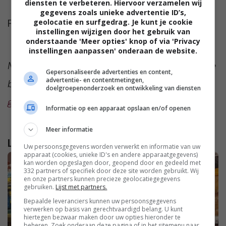
diensten te verbeteren. Hiervoor verzamelen wij
gegevens zoals unieke advertentie ID’s,
Foto door
Karolina Grabowska
geolocatie en surfgedrag. Je kunt je cookie
instellingen wijzigen door het gebruik van
onderstaande 'Meer opties' knop of via 'Privacy
instellingen aanpassen' onderaan de website.
Meer te weten komen over de iconen in onze
Gepersonaliseerde advertenties en content,
advertentie- en contentmetingen,
bovenste afbeelding?
We vertellen je er
doelgroepenonderzoek en ontwikkeling van diensten
graag alles over!
Informatie op een apparaat opslaan en/of openen
Meer informatie
Lees verder...
Uw persoonsgegevens worden verwerkt en informatie van uw
apparaat (cookies, unieke ID's en andere apparaatgegevens)
kan worden opgeslagen door, geopend door en gedeeld met
332 partners of specifiek door deze site worden gebruikt. Wij
en onze partners kunnen precieze geolocatiegegevens
gebruiken.
Lijst met partners.
Bepaalde leveranciers kunnen uw persoonsgegevens
verwerken op basis van gerechtvaardigd belang. U kunt
hiertegen bezwaar maken door uw opties hieronder te
beheren. Zoek onderaan deze pagina of in het sitemenu naar