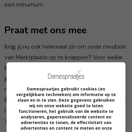
een minumum.
Praat met ons mee
Krijg jij nu ook helemaal zin om oude meubels
van Marktplaats op te knappen? Voor welke
kleuren zou jij kiezen? En shop jij jouw spullen
graag op Marktplaats of ga je ook weleens
naar de kringloopwinkel? Ik wel in ieder geval.
Damespraatjes gebruikt cookies (en
vergelijkbare technieken) om informatie op te
Ik ben heel erg benieuwd naar jullie tips. Praat
slaan en in te zien. Deze gegevens gebruiken
wij om onze website goed te laten
met ons mee in de reacties onder dit artikel.
functioneren, het gebruik van de website te
analyseren, gepersonaliseerde content en
Vinden wij altijd reuze gezellig!
advertenties te tonen, de effectiviteit van
advertenties en content te meten en onze