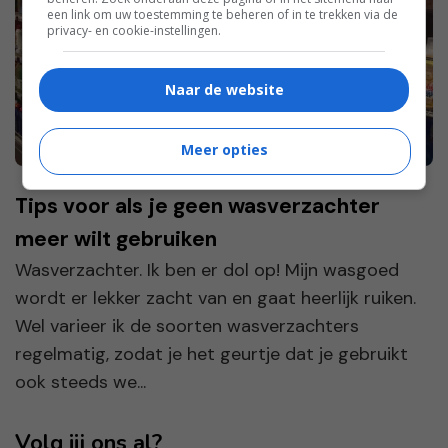
een link om uw toestemming te beheren of in te trekken via de
privacy- en cookie-instellingen.
Naar de website
Meer opties
Tips voor als je geen wasverzachter
meer wilt gebruiken
Wasverzachter. Ik ben er dol op! Mijn wasgoed
wordt er lekker zacht van en gaat heerlijk ruiken.
Wel varieer ik de soorten wasverzachters
regelmatig, zodat je het geurtje dat je gebruikt
ook steeds we...
Volg jij ons al?