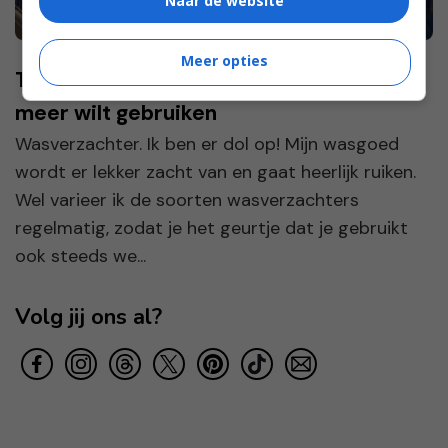
Naar de website
Meer opties
Tips voor als je geen wasverzachter
meer wilt gebruiken
Wasverzachter. Ik ben er dol op! Mijn wasgoed
wordt er lekker zacht van en gaat heerlijk ruiken.
Wel varieer ik de soorten wasverzachters
regelmatig, zodat je het geurtje dat je gebruikt
ook steeds we...
Volg jij ons al?