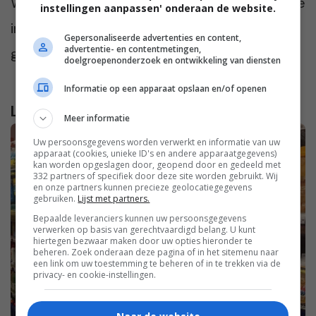
Wat vind jij van deze tips? Praat met ons mee
instellingen aanpassen' onderaan de website.
in de comments onder dit artikel. Vinden we
Gepersonaliseerde advertenties en content,
advertentie- en contentmetingen,
gezellig!
doelgroepenonderzoek en ontwikkeling van diensten
Informatie op een apparaat opslaan en/of openen
Lees verder...
Meer informatie
Uw persoonsgegevens worden verwerkt en informatie van uw
apparaat (cookies, unieke ID's en andere apparaatgegevens)
kan worden opgeslagen door, geopend door en gedeeld met
332 partners of specifiek door deze site worden gebruikt. Wij
en onze partners kunnen precieze geolocatiegegevens
gebruiken.
Lijst met partners.
Bepaalde leveranciers kunnen uw persoonsgegevens
verwerken op basis van gerechtvaardigd belang. U kunt
hiertegen bezwaar maken door uw opties hieronder te
beheren. Zoek onderaan deze pagina of in het sitemenu naar
een link om uw toestemming te beheren of in te trekken via de
privacy- en cookie-instellingen.