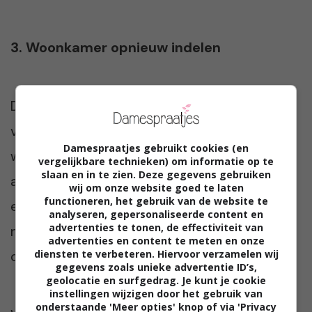
3. Woonkamer opnieuw indelen
De goedkoopste mini make-over tip die we
voor je hebben, is het opnieuw indelen van je
Damespraatjes gebruikt cookies (en
woonkamer. Door meubels nét op een
vergelijkbare technieken) om informatie op te
slaan en in te zien. Deze gegevens gebruiken
andere plek te zetten, geef je het huis écht
wij om onze website goed te laten
functioneren, het gebruik van de website te
een totaal andere look. Koop er wat mooie
analyseren, gepersonaliseerde content en
advertenties te tonen, de effectiviteit van
nieuwe accessoires bij en jouw make-over is
advertenties en content te meten en onze
diensten te verbeteren. Hiervoor verzamelen wij
compleet!
gegevens zoals unieke advertentie ID’s,
geolocatie en surfgedrag. Je kunt je cookie
instellingen wijzigen door het gebruik van
onderstaande 'Meer opties' knop of via 'Privacy