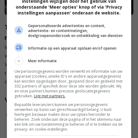
instellingen wijzigen door het gebruik van
onderstaande 'Meer opties' knop of via 'Privacy
instellingen aanpassen' onderaan de website.
Gepersonaliseerde advertenties en content,
Tips voor als je geen wasverzachter
advertentie- en contentmetingen,
doelgroepenonderzoek en ontwikkeling van diensten
meer wilt gebruiken
Wasverzachter. Ik ben er dol op! Mijn wasgoed
Informatie op een apparaat opslaan en/of openen
wordt er lekker zacht van en gaat heerlijk ruiken.
Meer informatie
Wel varieer ik de soorten wasverzachters
Uw persoonsgegevens worden verwerkt en informatie van uw
regelmatig, zodat je het geurtje dat je gebruikt
apparaat (cookies, unieke ID's en andere apparaatgegevens)
ook steeds we...
kan worden opgeslagen door, geopend door en gedeeld met
332 partners of specifiek door deze site worden gebruikt. Wij
en onze partners kunnen precieze geolocatiegegevens
gebruiken.
Lijst met partners.
Volg jij ons al?
Bepaalde leveranciers kunnen uw persoonsgegevens
verwerken op basis van gerechtvaardigd belang. U kunt
hiertegen bezwaar maken door uw opties hieronder te
beheren. Zoek onderaan deze pagina of in het sitemenu naar
een link om uw toestemming te beheren of in te trekken via de
privacy- en cookie-instellingen.