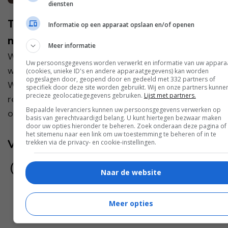
diensten
Tips voor als je geen wasverzachter
Informatie op een apparaat opslaan en/of openen
meer wilt gebruiken
Meer informatie
Wasverzachter. Ik ben er dol op! Mijn wasgoed
Uw persoonsgegevens worden verwerkt en informatie van uw appara
wordt er lekker zacht van en gaat heerlijk ruiken.
(cookies, unieke ID's en andere apparaatgegevens) kan worden
opgeslagen door, geopend door en gedeeld met 332 partners of
Wel varieer ik de soorten wasverzachters
specifiek door deze site worden gebruikt. Wij en onze partners kunne
precieze geolocatiegegevens gebruiken.
Lijst met partners.
regelmatig, zodat je het geurtje dat je gebruikt
Bepaalde leveranciers kunnen uw persoonsgegevens verwerken op
ook steeds we...
basis van gerechtvaardigd belang. U kunt hiertegen bezwaar maken
door uw opties hieronder te beheren. Zoek onderaan deze pagina of 
het sitemenu naar een link om uw toestemming te beheren of in te
Volg jij ons al?
trekken via de privacy- en cookie-instellingen.
Naar de website
Meer opties