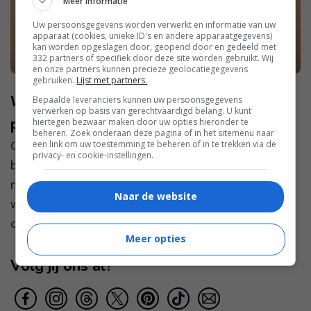
Meer informatie
Uw persoonsgegevens worden verwerkt en informatie van uw
apparaat (cookies, unieke ID's en andere apparaatgegevens)
kan worden opgeslagen door, geopend door en gedeeld met
332 partners of specifiek door deze site worden gebruikt. Wij
en onze partners kunnen precieze geolocatiegegevens
gebruiken.
Lijst met partners.
Waarom iedereen over Castor Olie
Bepaalde leveranciers kunnen uw persoonsgegevens
verwerken op basis van gerechtvaardigd belang. U kunt
praat: Dé beauty-trend van dit moment
hiertegen bezwaar maken door uw opties hieronder te
beheren. Zoek onderaan deze pagina of in het sitemenu naar
Castor olie is de laatste tijd een van de meest
een link om uw toestemming te beheren of in te trekken via de
privacy- en cookie-instellingen.
besproken producten in de beautywereld. Het
natuurlijke olie-extract uit de zaden van de
Naar de website
wonderboom (Ricinus communis) staat bekend
om zijn veelzijdige ...
Meer opties
Volg jij ons al?