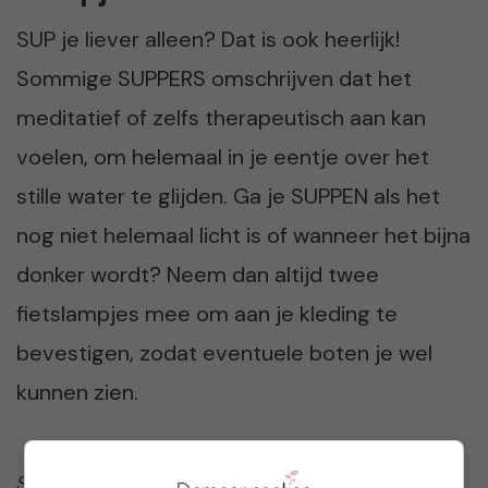
SUP je liever alleen? Dat is ook heerlijk!
Sommige SUPPERS omschrijven dat het
meditatief of zelfs therapeutisch aan kan
voelen, om helemaal in je eentje over het
stille water te glijden. Ga je SUPPEN als het
nog niet helemaal licht is of wanneer het bijna
donker wordt? Neem dan altijd twee
fietslampjes mee om aan je kleding te
bevestigen, zodat eventuele boten je wel
kunnen zien.
SUPPEN is een heerlijke sport waarvan ik