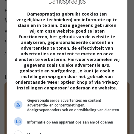
vermoed dat hij de komende jaren nog sterk
Damespraatjes gebruikt cookies (en
in populariteit zal toenemen. Heb jij het al
vergelijkbare technieken) om informatie op te
slaan en in te zien. Deze gegevens gebruiken
eens gedaan? En wat vond jij ervan? Ik ben
wij om onze website goed te laten
functioneren, het gebruik van de website te
heel benieuwd. Praat met ons mee in de
analyseren, gepersonaliseerde content en
advertenties te tonen, de effectiviteit van
reacties onder dit artikel.
advertenties en content te meten en onze
diensten te verbeteren. Hiervoor verzamelen wij
gegevens zoals unieke advertentie ID’s,
geolocatie en surfgedrag. Je kunt je cookie
Lees verder...
instellingen wijzigen door het gebruik van
onderstaande 'Meer opties' knop of via 'Privacy
instellingen aanpassen' onderaan de website.
Gepersonaliseerde advertenties en content,
advertentie- en contentmetingen,
doelgroepenonderzoek en ontwikkeling van diensten
Informatie op een apparaat opslaan en/of openen