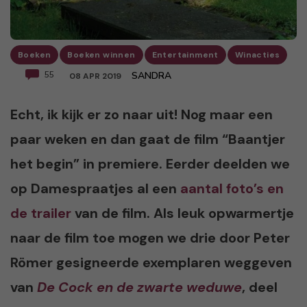
Boeken
Boeken winnen
Entertainment
Winacties
55
SANDRA
08 APR 2019
Echt, ik kijk er zo naar uit! Nog maar een
paar weken en dan gaat de film “Baantjer
het begin” in premiere. Eerder deelden we
op Damespraatjes al een
aantal foto’s en
de trailer
van de film. Als leuk opwarmertje
naar de film toe mogen we drie door Peter
Römer gesigneerde exemplaren weggeven
van
De Cock en de zwarte weduwe
, deel