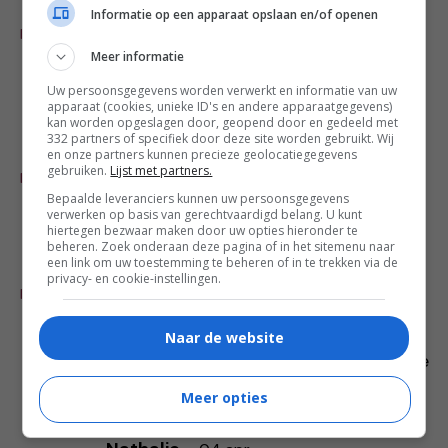
Marloes
-
Informatie op een apparaat opslaan en/of openen
05 apr
REAGEER
Ik verwacht het wel want ik vind film
Meer informatie
meestal nog wat leuker/spannender
Uw persoonsgegevens worden verwerkt en informatie van uw
dan een boek.
apparaat (cookies, unieke ID's en andere apparaatgegevens)
kan worden opgeslagen door, geopend door en gedeeld met
332 partners of specifiek door deze site worden gebruikt. Wij
en onze partners kunnen precieze geolocatiegegevens
lizette
-
05 apr
gebruiken.
Lijst met partners.
REAGEER
Ik heb de trailer gezien en het ziet er
Bepaalde leveranciers kunnen uw persoonsgegevens
goed uit
verwerken op basis van gerechtvaardigd belang. U kunt
hiertegen bezwaar maken door uw opties hieronder te
beheren. Zoek onderaan deze pagina of in het sitemenu naar
een link om uw toestemming te beheren of in te trekken via de
marian janssen
-
04 apr
privacy- en cookie-instellingen.
REAGEER
de film ziet leuk uit en zal ook best
goed zijn. Maar de boeken zijn
Naar de website
geweldig, met een eeuwige vledder die
in de nek hijgt. Prachtig
Meer opties