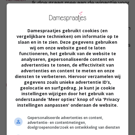
Ik doe graag mee aan de winactie voor
mijn vrouw want ze heeft bijna alle
delen van Baantjer en de film gaat
zeker net zo leuk worden als de boeken
Damespraatjes gebruikt cookies (en
en bovendien wil mijn vrouw deze film
vergelijkbare technieken) om informatie op te
slaan en in te zien. Deze gegevens gebruiken
graag gaan zien en wat is er mooier als
wij om onze website goed te laten
je kaarten hiervoor kunt winnen. Nu
functioneren, het gebruik van de website te
analyseren, gepersonaliseerde content en
maar heel hard duimen.!!!!!!
advertenties te tonen, de effectiviteit van
advertenties en content te meten en onze
diensten te verbeteren. Hiervoor verzamelen wij
An Hendriks
-
05 apr
gegevens zoals unieke advertentie ID’s,
REAGEER
Verwacht het wel hoor. Kom
geolocatie en surfgedrag. Je kunt je cookie
instellingen wijzigen door het gebruik van
oorspronkelijk uit Amsterdam en mijn
onderstaande 'Meer opties' knop of via 'Privacy
vader was politie agent, vind ze
instellingen aanpassen' onderaan de website.
daarom sowieso geweldig om te lezen
Gepersonaliseerde advertenties en content,
en zien
advertentie- en contentmetingen,
doelgroepenonderzoek en ontwikkeling van diensten