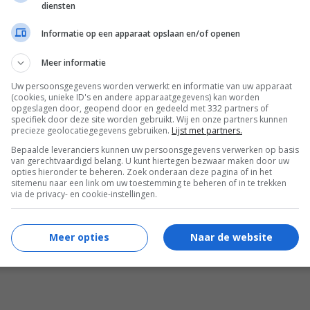
diensten
Informatie op een apparaat opslaan en/of openen
Meer informatie
Uw persoonsgegevens worden verwerkt en informatie van uw apparaat
(cookies, unieke ID's en andere apparaatgegevens) kan worden
opgeslagen door, geopend door en gedeeld met 332 partners of
specifiek door deze site worden gebruikt. Wij en onze partners kunnen
precieze geolocatiegegevens gebruiken.
Lijst met partners.
Bepaalde leveranciers kunnen uw persoonsgegevens verwerken op basis
van gerechtvaardigd belang. U kunt hiertegen bezwaar maken door uw
opties hieronder te beheren. Zoek onderaan deze pagina of in het
sitemenu naar een link om uw toestemming te beheren of in te trekken
via de privacy- en cookie-instellingen.
 voor de film A United Kingdom.
Meer opties
Naar de website