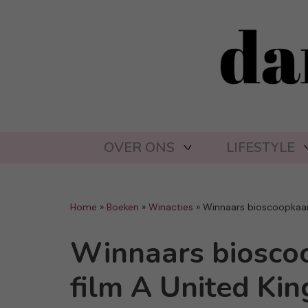
OVER ONS
LIFESTYLE
Home
»
Boeken
»
Winacties
»
Winnaars bioscoopkaart
Winnaars bioscoo
film A United Ki