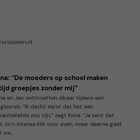
orvrouwen.nl
ona: “De moeders op school maken
tijd groepjes zonder mij”
ona en Jan ontmoetten elkaar tijdens een
nglesreis. “Ik dacht eerst dat het een
kantieliefde zou zijn,” zegt Ilona. “Je kent dat
l, zo’n intense klik voor even, maar daarna gaat
 we...