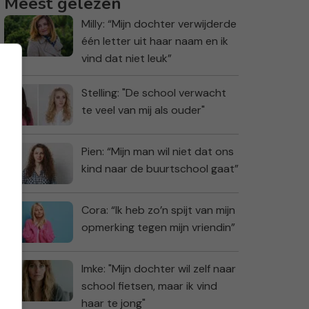
Meest gelezen
Milly: “Mijn dochter verwijderde
één letter uit haar naam en ik
vind dat niet leuk”
Stelling: "De school verwacht
te veel van mij als ouder"
Pien: “Mijn man wil niet dat ons
kind naar de buurtschool gaat”
Cora: “Ik heb zo’n spijt van mijn
opmerking tegen mijn vriendin”
Imke: "Mijn dochter wil zelf naar
school fietsen, maar ik vind
haar te jong"