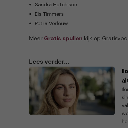
Sandra Hutchison
Els Timmers
Petra Verlouw
Meer
Gratis spullen
kijk op Gratisvo
Lees verder...
Il
al
Il
si
va
we
het