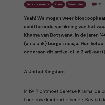
Entertainment
Films
Winacties
32
Yeah! We mogen weer bioscoopkaart
schitterende verfilming van het wa
Khama van Botswana. In de jaren ’40
(en blank) burgermeisje. Hun liefde 
onderaan dit artikel of je 2 vrijkaa
A United Kingdom
In 1947 ontmoet Seretse Khama, de pr
Londense kantoorbediende. Bevrijd do