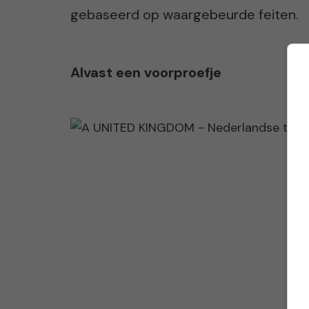
gebaseerd op waargebeurde feiten.
Alvast een voorproefje