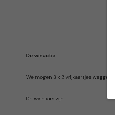
De winactie
We mogen 3 x 2 vrijkaartjes weggeven
De winnaars zijn: