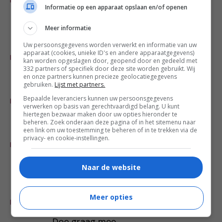
REAGEER
Dat is het Arsenaal van de Hermitage
Informatie op een apparaat opslaan en/of openen
in St. Petersburg.
Meer informatie
Uw persoonsgegevens worden verwerkt en informatie van uw
Yvonne
-
11 dec
apparaat (cookies, unieke ID's en andere apparaatgegevens)
REAGEER
kan worden opgeslagen door, geopend door en gedeeld met
Dat is de Hermitage in St. Petersburg
332 partners of specifiek door deze site worden gebruikt. Wij
en onze partners kunnen precieze geolocatiegegevens
gebruiken.
Lijst met partners.
Miranda de Wit
-
11 dec
Bepaalde leveranciers kunnen uw persoonsgegevens
REAGEER
De Hermitage in Sint Petersburg.
verwerken op basis van gerechtvaardigd belang. U kunt
hiertegen bezwaar maken door uw opties hieronder te
beheren. Zoek onderaan deze pagina of in het sitemenu naar
een link om uw toestemming te beheren of in te trekken via de
Bets de Winter
-
10 dec
privacy- en cookie-instellingen.
REAGEER
Mooi verzorgd voor het hele gezin: de
Hermitage in St. Petersburg
Naar de website
jan snijders
-
09 dec
Meer opties
REAGEER
Super leuk uitje voor het hele gezin
Doe graag mee