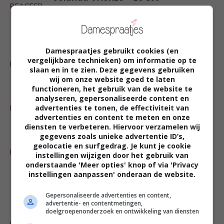
REAGEER
Dat museum is de Hermitage in St.
Petersburg
Damespraatjes gebruikt cookies (en
Anita Overgauw
-
18 dec
vergelijkbare technieken) om informatie op te
REAGEER
Hermitage in St. Petersburg.
slaan en in te zien. Deze gegevens gebruiken
wij om onze website goed te laten
functioneren, het gebruik van de website te
analyseren, gepersonaliseerde content en
Manon Notendorp
-
17 dec
advertenties te tonen, de effectiviteit van
REAGEER
De Hermitage in St. Petersburg.
advertenties en content te meten en onze
diensten te verbeteren. Hiervoor verzamelen wij
gegevens zoals unieke advertentie ID’s,
Carlo Visser
-
13 dec
geolocatie en surfgedrag. Je kunt je cookie
REAGEER
instellingen wijzigen door het gebruik van
Dat zou een leuke verrassing voor mijn
onderstaande 'Meer opties' knop of via 'Privacy
vrouw en kinderen zijn: de Hermitage
instellingen aanpassen' onderaan de website.
St. Petersburg
Gepersonaliseerde advertenties en content,
advertentie- en contentmetingen,
doelgroepenonderzoek en ontwikkeling van diensten
Petra Braber
-
12 dec