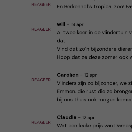
REAGEER
En Berkenhof’s tropical zoo! Fa
will
-
18 apr
REAGEER
Al twee keer in de vlindertuin
dat.
Vind dat zo’n bijzondere dieren
Hoop dat ze deze zomer ook we
Carolien
-
12 apr
REAGEER
Vlinders zijn zo bijzonder, we z
Emmen. die rust die ze brengen 
bij ons thuis ook mogen komen
Claudia
-
12 apr
REAGEER
Wat een leuke prijs van Damesp