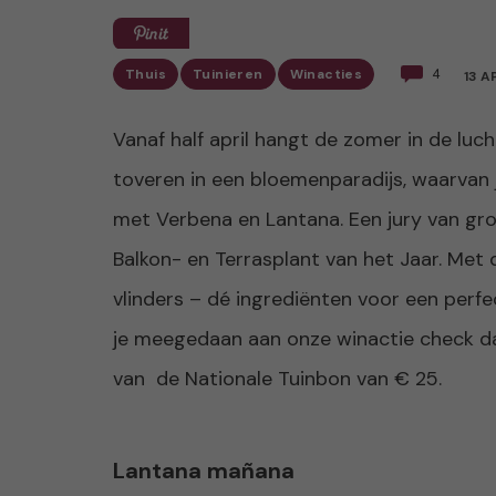
Thuis
Tuinieren
Winacties
4
13 A
Vanaf half april hangt de zomer in de luch
toveren in een bloemenparadijs, waarvan 
met Verbena en Lantana. Een jury van gr
Balkon- en Terrasplant van het Jaar. Met d
vlinders – dé ingrediënten voor een perfec
je meegedaan aan onze winactie check dan
van de Nationale Tuinbon van € 25.
Lantana mañana