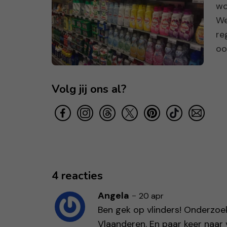
wo
We
re
oo
Volg jij ons al?
4 reacties
Angela
-
20 apr
Ben gek op vlinders! Onderzoek 
Vlaanderen. En paar keer naar 