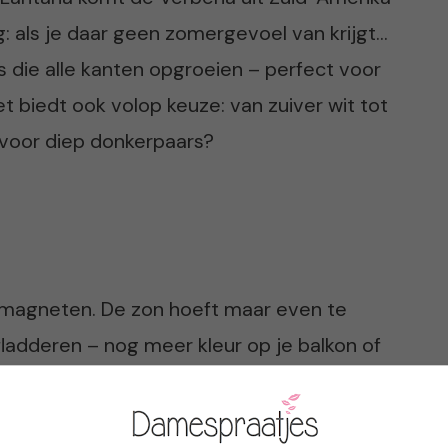
g: als je daar geen zomergevoel van krijgt…
 die alle kanten opgroeien – perfect voor
t biedt ook volop keuze: van zuiver wit tot
voor diep donkerpaars?
ermagneten. De zon hoeft maar even te
 fladderen – nog meer kleur op je balkon of
 om deze zomer mee te doen met de
n 3 augustus 2014).