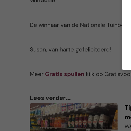
Winactie
De winnaar van de Nationale Tuinbon 
Susan, van harte gefeliciteerd!
Meer
Gratis spullen
kijk op Gratisvo
Lees verder...
Ti
me
Wa