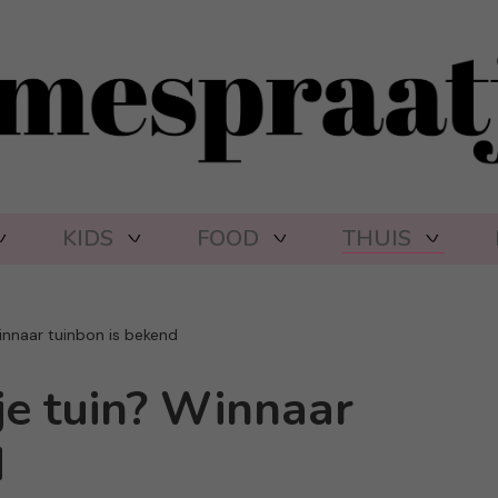
KIDS
FOOD
THUIS
 Winnaar tuinbon is bekend
n je tuin? Winnaar
d