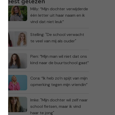
Meest gelezen
Milly: “Mijn dochter verwijderde
één letter uit haar naam en ik
vind dat niet leuk”
Stelling: "De school verwacht
te veel van mij als ouder"
Pien: “Mijn man wil niet dat ons
kind naar de buurtschool gaat”
Cora: “Ik heb zo’n spijt van mijn
opmerking tegen mijn vriendin”
Imke: "Mijn dochter wil zelf naar
school fietsen, maar ik vind
haar te jong"