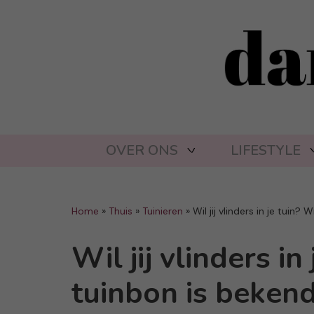
OVER ONS
LIFESTYLE
Home
»
Thuis
»
Tuinieren
»
Wil jij vlinders in je tuin?
Wil jij vlinders i
tuinbon is beken