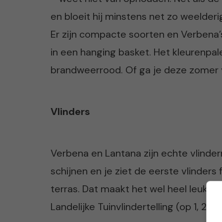
en bloeit hij minstens net zo weelderi
Er zijn compacte soorten en Verbena’s
in een hanging basket. Het kleurenpale
brandweerrood. Of ga je deze zomer 
Vlinders
Verbena en Lantana zijn echte vlind
schijnen en je ziet de eerste vlinders
terras. Dat maakt het wel heel leuk
Landelijke Tuinvlindertelling (op 1, 2 e