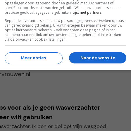
opgeslagen door, geopend door en gedeeld met 332 partners of
specifiek door deze site worden gebruikt. Wij en onze partners kunnen
precieze geolocatiegegevens gebruiken.
Lijst met partners.
Bepaalde leveranciers kunnen uw persoonsgegevens verwerken op basis
van € 25 is: Susan Ferwerda
van gerechtvaardigd belang. U kunt hiertegen bezwaar maken door uw
opties hieronder te beheren. Zoek onderaan deze pagina of in het
sitemenu naar een link om uw toestemming te beheren of in te trekken
via de privacy- en cookie-instellingen.
Meer opties
Naar de website
orvrouwen.nl
ps voor als je geen wasverzachter
er wilt gebruiken
sverzachter. Ik ben er dol op! Mijn wasgoed