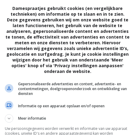
Damespraatjes gebruikt cookies (en vergelijkbare
technieken) om informatie op te slaan en in te zien.
Deze gegevens gebruiken wij om onze website goed te
laten functioneren, het gebruik van de website te
analyseren, gepersonaliseerde content en advertenties
te tonen, de effectiviteit van advertenties en content te
n het Jaar bloeien uitbundig tijdens de
meten en onze diensten te verbeteren. Hiervoor
verzamelen wij gegevens zoals unieke advertentie ID’s,
plezier door ze op een zonnige plek te
geolocatie en surfgedrag. Je kunt je cookie instellingen
wijzigen door het gebruik van onderstaande 'Meer
 ook. Beide zomerbloeiers krijgen graag
opties' knop of via 'Privacy instellingen aanpassen'
onderaan de website.
antenvoeding. Als je de uitgebloeide
 de nazomer genieten van een bloemenzee.
Gepersonaliseerde advertenties en content, advertentie- en
contentmetingen, doelgroepenonderzoek en ontwikkeling van
diensten
Informatie op een apparaat opslaan en/of openen
atie op
www.mooiwatplantendoen.nl
Meer informatie
Uw persoonsgegevens worden verwerkt en informatie van uw apparaat
(cookies, unieke ID's en andere apparaatgegevens) kan worden