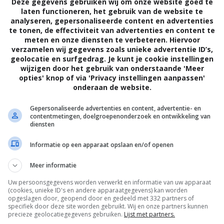
Deze gegevens gebruiken wij om onze website goed te
laten functioneren, het gebruik van de website te
analyseren, gepersonaliseerde content en advertenties
te tonen, de effectiviteit van advertenties en content te
meten en onze diensten te verbeteren. Hiervoor
verzamelen wij gegevens zoals unieke advertentie ID’s,
geolocatie en surfgedrag. Je kunt je cookie instellingen
wijzigen door het gebruik van onderstaande 'Meer
opties' knop of via 'Privacy instellingen aanpassen'
ebben op het welzijn van een kind.
onderaan de website.
an de spanning die tussen de ouders
Gepersonaliseerde advertenties en content, advertentie- en
beide partijen door gaan, zal ook
contentmetingen, doelgroepenonderzoek en ontwikkeling van
diensten
 Om de schade voor hen te beperken, is
Informatie op een apparaat opslaan en/of openen
e ouders goed uit elkaar gaan, is de kans
Meer informatie
snog verstandig met elkaar om kunnen gaan.
Uw persoonsgegevens worden verwerkt en informatie van uw apparaat
et en woede tussen beide ouders, kan het
(cookies, unieke ID's en andere apparaatgegevens) kan worden
opgeslagen door, geopend door en gedeeld met 332 partners of
ns inschieten.
specifiek door deze site worden gebruikt. Wij en onze partners kunnen
precieze geolocatiegegevens gebruiken.
Lijst met partners.