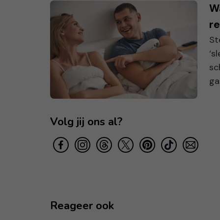
Wa
re
St
‘s
sc
ga
Volg jij ons al?
Reageer ook