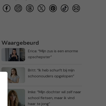
Waargebeurd
Erica: “Mijn zus is een enorme
opschepster”
Britt: “Ik heb schurft bij mijn
schoonouders opgelopen”
Imke: “Mijn dochter wil zelf naar
school fietsen, maar ik vind
haar te jong”