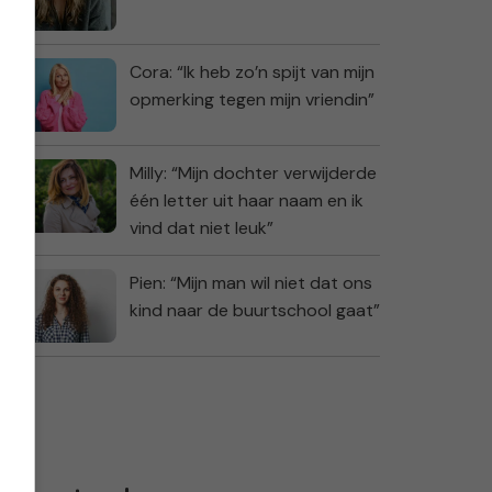
Cora: “Ik heb zo’n spijt van mijn
opmerking tegen mijn vriendin”
Milly: “Mijn dochter verwijderde
één letter uit haar naam en ik
vind dat niet leuk”
Pien: “Mijn man wil niet dat ons
kind naar de buurtschool gaat”