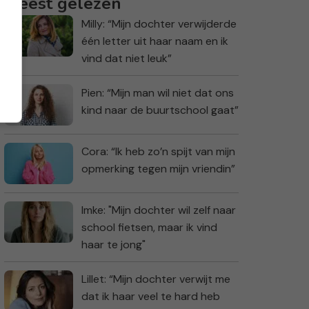
Meest gelezen
Milly: “Mijn dochter verwijderde
één letter uit haar naam en ik
vind dat niet leuk”
Pien: “Mijn man wil niet dat ons
kind naar de buurtschool gaat”
Cora: “Ik heb zo’n spijt van mijn
opmerking tegen mijn vriendin”
Imke: "Mijn dochter wil zelf naar
school fietsen, maar ik vind
haar te jong"
Lillet: “Mijn dochter verwijt me
dat ik haar veel te hard heb