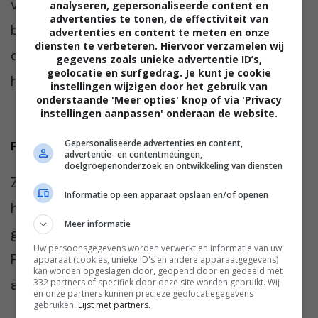
vaak voldoende. In het geval van droog of
analyseren, gepersonaliseerde content en
advertenties te tonen, de effectiviteit van
beschadigd haar, kan het wel heel lekker zijn
advertenties en content te meten en onze
diensten te verbeteren. Hiervoor verzamelen wij
om de conditioner of het haarmasker door
gegevens zoals unieke advertentie ID’s,
geolocatie en surfgedrag. Je kunt je cookie
het hele haar aan te brengen.
instellingen wijzigen door het gebruik van
onderstaande 'Meer opties' knop of via 'Privacy
instellingen aanpassen' onderaan de website.
Gepersonaliseerde advertenties en content,
Praat mee
advertentie- en contentmetingen,
doelgroepenonderzoek en ontwikkeling van diensten
Zo, nu ken jij het verschil tussen een
Informatie op een apparaat opslaan en/of openen
haarmasker en conditioner! Welk product
Meer informatie
gebruik jij het liefste? Ik ben heel benieuwd.
Uw persoonsgegevens worden verwerkt en informatie van uw
Praat met ons mee in de reacties onder dit
apparaat (cookies, unieke ID's en andere apparaatgegevens)
kan worden opgeslagen door, geopend door en gedeeld met
artikel. Vinden we gezellig 🙂
332 partners of specifiek door deze site worden gebruikt. Wij
en onze partners kunnen precieze geolocatiegegevens
gebruiken.
Lijst met partners.