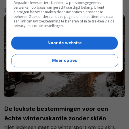
Bepaalde leveranciers kunnen uw persoonsgegevens
verwerken op basis van gerechtvaardigd belang. U kunt
Lees verder...
hiertegen bezwaar maken door uw opties hieronder te
beheren. Zoek onderaan deze pagina of in het sitemenu naar
een link om uw toestemming te beheren of in te trekken via de
privacy- en cookie-instellingen.
Naar de website
Meer opties
De leukste bestemmingen voor een
échte wintervakantie zonder skiën
Niet iedereen gaat op wintersport om op ski’s