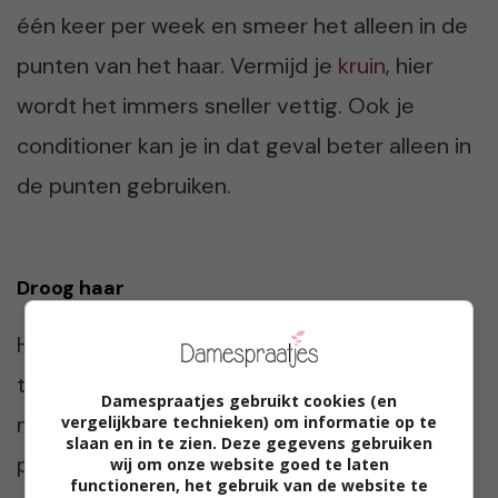
één keer per week en smeer het alleen in de
punten van het haar. Vermijd je
kruin
, hier
wordt het immers sneller vettig. Ook je
conditioner kan je in dat geval beter alleen in
de punten gebruiken.
Droog haar
Heb jij juist erg droog haar? Wees dan
terughoudend met shampoo! Gebruik het
Damespraatjes gebruikt cookies (en
niet te vaak en vermijd shampoo in de
vergelijkbare technieken) om informatie op te
slaan en in te zien. Deze gegevens gebruiken
punten. Alleen de haaraanzet licht wassen is
wij om onze website goed te laten
functioneren, het gebruik van de website te