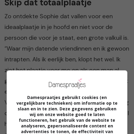
Skip dat totaalplaatje
Zo ontdekte Sophie dat vallen voor een
ideaalplaatje in je hoofd en niet voor de
persoon die voor je staat, een grote valkuil is.
“Waar mijn datende vriendinnen en ik gewoon
intrapten. Als ik eerlijk ben, klopt het wel. Ik
ziet het plaatje voor me en als een man al
gewoon aardig en leuk tegen me doet, ben ik
eigenlijk al heel tevreden. Dat is niet goed.
Damespraatjes gebruikt cookies (en
Voor een man verstikkend. Het is super nuttig
vergelijkbare technieken) om informatie op te
slaan en in te zien. Deze gegevens gebruiken
om over het mannenbrein te lezen en hoewel
wij om onze website goed te laten
functioneren, het gebruik van de website te
het me nog geen leuke, vaste relatie heeft
analyseren, gepersonaliseerde content en
advertenties te tonen, de effectiviteit van