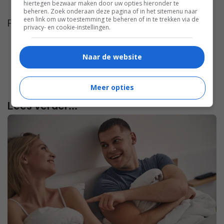
hiertegen bezwaar maken door uw opties hieronder te
beheren. Zoek onderaan deze pagina of in het sitemenu naar
een link om uw toestemming te beheren of in te trekken via de
Foto door
cottonbro
via
Pexels
privacy- en cookie-instellingen.
Naar de website
Meer opties
Lees verder...