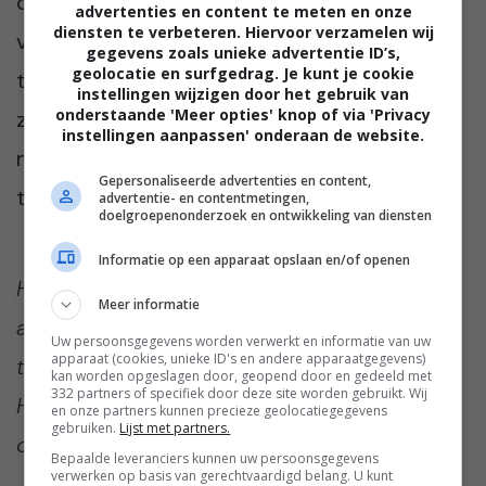
opgeleverd, heb ik wel leuke dates. En ben ik
advertenties en content te meten en onze
diensten te verbeteren. Hiervoor verzamelen wij
veel minder upset als mannen zich toch
gegevens zoals unieke advertentie ID’s,
geolocatie en surfgedrag. Je kunt je cookie
terugtrekken. Ik raad elke datende vrouw aan
instellingen wijzigen door het gebruik van
onderstaande 'Meer opties' knop of via 'Privacy
zich te verdiepen in dat wonderlijke
instellingen aanpassen' onderaan de website.
mannenbrein, het voorkomt veel
Gepersonaliseerde advertenties en content,
teleurstellingen.”
advertentie- en contentmetingen,
doelgroepenonderzoek en ontwikkeling van diensten
Informatie op een apparaat opslaan en/of openen
Herken jij wat Sophie zegt over mannen die
Meer informatie
amper meer van zich laten horen na een of
Uw persoonsgegevens worden verwerkt en informatie van uw
apparaat (cookies, unieke ID's en andere apparaatgegevens)
twee dates? Heb jij het zelf meegemaakt?
kan worden opgeslagen door, geopend door en gedeeld met
332 partners of specifiek door deze site worden gebruikt. Wij
Hoe loste jij dat op? Praat mee in de
en onze partners kunnen precieze geolocatiegegevens
gebruiken.
Lijst met partners.
comments onder dit artikel.
Bepaalde leveranciers kunnen uw persoonsgegevens
verwerken op basis van gerechtvaardigd belang. U kunt