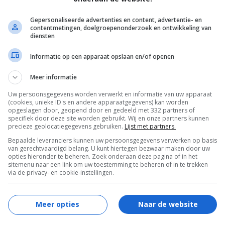
oppen en als ik thuiskom ga ik via internet
Gepersonaliseerde advertenties en content, advertentie- en
 bij mijn favoriete webshops. Soms moet
contentmetingen, doelgroepenonderzoek en ontwikkeling van
diensten
Informatie op een apparaat opslaan en/of openen
Meer informatie
ong als je je voelt. Eerlijk gezegd voel ik me
Uw persoonsgegevens worden verwerkt en informatie van uw apparaat
(cookies, unieke ID's en andere apparaatgegevens) kan worden
 jaar mag je nog niet stemmen, dat is
opgeslagen door, geopend door en gedeeld met 332 partners of
specifiek door deze site worden gebruikt. Wij en onze partners kunnen
helaas over moeten slaan.
precieze geolocatiegegevens gebruiken.
Lijst met partners.
Bepaalde leveranciers kunnen uw persoonsgegevens verwerken op basis
van gerechtvaardigd belang. U kunt hiertegen bezwaar maken door uw
opties hieronder te beheren. Zoek onderaan deze pagina of in het
sitemenu naar een link om uw toestemming te beheren of in te trekken
l hem met ons! We zouden het leuk vinden
via de privacy- en cookie-instellingen.
erder kunnen aanvullen.
Meer opties
Naar de website