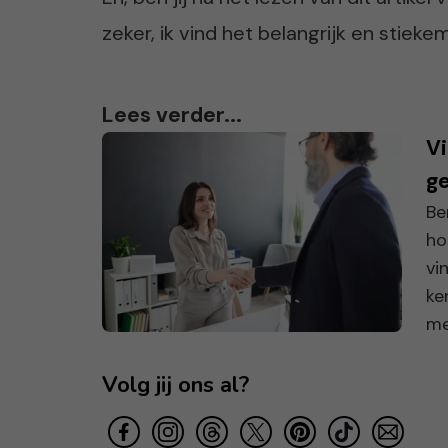
zeker, ik vind het belangrijk en stieke
Lees verder...
Vi
g
Be
ho
vi
ke
me
Volg jij ons al?