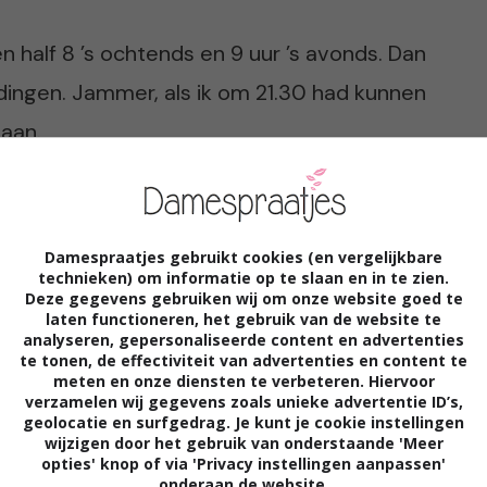
 half 8 ’s ochtends en 9 uur ’s avonds. Dan
dingen. Jammer, als ik om 21.30 had kunnen
daan.
ek op mijn stem rust. Telkens als ik ga
Damespraatjes gebruikt cookies (en vergelijkbare
elastingen omhoog of verdwijnt de
technieken) om informatie op te slaan en in te zien.
n het lands belang blijf ik dan ook maar
Deze gegevens gebruiken wij om onze website goed te
laten functioneren, het gebruik van de website te
analyseren, gepersonaliseerde content en advertenties
te tonen, de effectiviteit van advertenties en content te
meten en onze diensten te verbeteren. Hiervoor
verzamelen wij gegevens zoals unieke advertentie ID’s,
geolocatie en surfgedrag. Je kunt je cookie instellingen
e dag van de Tweede Kamer verkiezingen,
wijzigen door het gebruik van onderstaande 'Meer
opties' knop of via 'Privacy instellingen aanpassen'
dag’. Aangezien ik mijn rol als consument
onderaan de website.