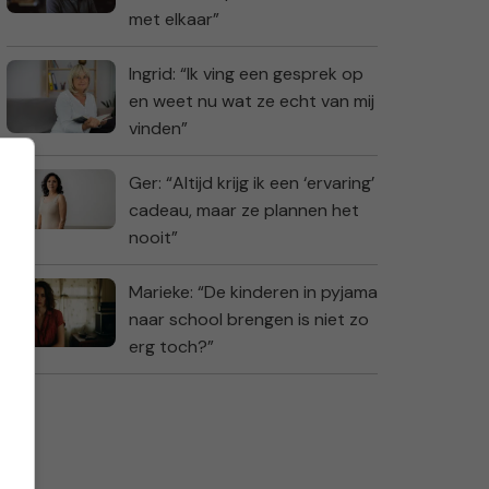
met elkaar”
Ingrid: “Ik ving een gesprek op
en weet nu wat ze echt van mij
vinden”
Ger: “Altijd krijg ik een ‘ervaring’
cadeau, maar ze plannen het
nooit”
Marieke: “De kinderen in pyjama
naar school brengen is niet zo
erg toch?”