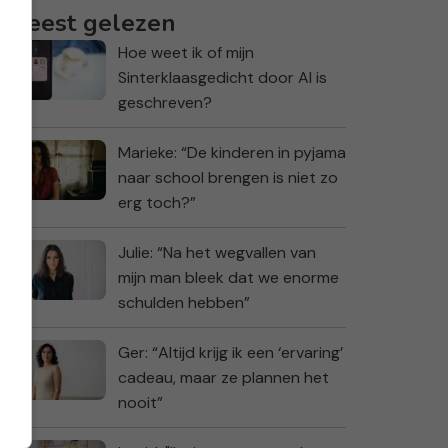
Meest gelezen
Hoe weet ik of mijn
Sinterklaasgedicht door AI is
geschreven?
Marieke: “De kinderen in pyjama
naar school brengen is niet zo
erg toch?”
Julie: “Na het wegvallen van
mijn man bleek dat we enorme
schulden hebben”
Ger: “Altijd krijg ik een ‘ervaring’
cadeau, maar ze plannen het
nooit”