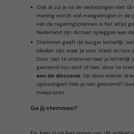
Ook al zul je na de verkiezingen niet di
mening wordt wel meegewogen in de pl
van de regeringsplannen is het altijd g
Nederland zijn dictaat opleggen aan de
Stemmen geeft de burger letterlijk ‘ee
idealen zijn, waar je voor staat en hoe
Door niet te stemmen laat je letterlijk 
gestemd nou wint of niet, door te s
aan de discussie
. Op deze manier draa
oplossingen! Heb je niet gestemd? Geen
meepraten.
Ga jij stemmen?
En, ben jij na het lezen van dit artik