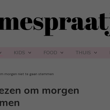
KIDS
FOOD
THUIS
 om morgen niet te gaan stemmen
oezen om morgen
mmen