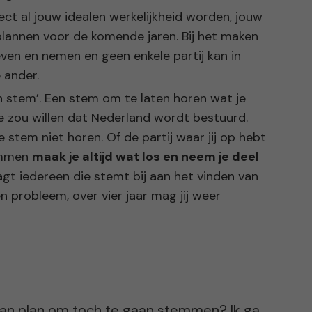
rect al jouw idealen werkelijkheid worden, jouw
annen voor de komende jaren. Bij het maken
even en nemen en geen enkele partij kan in
 ander.
n stem’. Een stem om te laten horen wat je
 je zou willen dat Nederland wordt bestuurd.
je stem niet horen. Of de partij waar jij op hebt
temmen
maak je altijd wat los en neem je deel
gt iedereen die stemt bij aan het vinden van
 probleem, over vier jaar mag jij weer
el van plan om toch te gaan stemmen? Ik ga