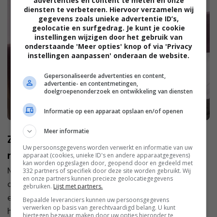
advertenties en content te meten en onze
diensten te verbeteren. Hiervoor verzamelen wij
gegevens zoals unieke advertentie ID’s,
geolocatie en surfgedrag. Je kunt je cookie
instellingen wijzigen door het gebruik van
onderstaande 'Meer opties' knop of via 'Privacy
instellingen aanpassen' onderaan de website.
Gepersonaliseerde advertenties en content,
advertentie- en contentmetingen,
doelgroepenonderzoek en ontwikkeling van diensten
Informatie op een apparaat opslaan en/of openen
Meer informatie
Zo voel je je beter tijdens die tijd van de
Uw persoonsgegevens worden verwerkt en informatie van uw
maand
apparaat (cookies, unieke ID's en andere apparaatgegevens)
kan worden opgeslagen door, geopend door en gedeeld met
Meestal is ‘die tijd van de maand’ niet de meest
332 partners of specifiek door deze site worden gebruikt. Wij
en onze partners kunnen precieze geolocatiegegevens
comfortabele periode. Krampen, vermoeidheid en
gebruiken.
Lijst met partners.
een onrustig gevoel door je menstruatie kunnen
Bepaalde leveranciers kunnen uw persoonsgegevens
verwerken op basis van gerechtvaardigd belang. U kunt
het dagelijks leven behoorlijk beïnvloeden.
hiertegen bezwaar maken door uw opties hieronder te