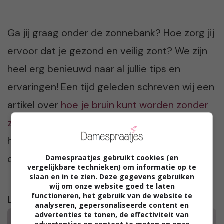
Ga jij graag onder de zonnebank? Hoe zorg jij
ervoor dat je gezond en veilig zont? We zijn
heel erg benieuwd naar al jullie tips en
ervaringen! Een tijd geleden schreven wij een
artikel over
hoe je bruin kunt worden zonder
zon
, één van de tips die we hierin gaven is
het gebruik van een goede zelfbruiner. Ook
daar maakten we
een overzichtje
van!
Damespraatjes gebruikt cookies (en
vergelijkbare technieken) om informatie op te
slaan en in te zien. Deze gegevens gebruiken
wij om onze website goed te laten
functioneren, het gebruik van de website te
Lees verder...
analyseren, gepersonaliseerde content en
advertenties te tonen, de effectiviteit van