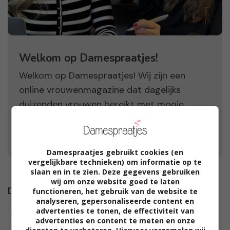
Welkom op Damespraatjes!
Welkom op Damespraatjes! Wij zijn een
online vrouwenmagazine dat dagelijks
duizenden vrouwen bereikt met mooie
verhalen, leuke winacties, product reviews en
bakken vol positieve inspiratie.
Damespraatjes gebruikt cookies (en
vergelijkbare technieken) om informatie op te
slaan en in te zien. Deze gegevens gebruiken
wij om onze website goed te laten
Damespraatjes op
functioneren, het gebruik van de website te
analyseren, gepersonaliseerde content en
advertenties te tonen, de effectiviteit van
advertenties en content te meten en onze