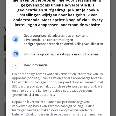
diensten te verbeteren. Hiervoor verzamelen wij
gegevens zoals unieke advertentie ID’s,
geolocatie en surfgedrag. Je kunt je cookie
instellingen wijzigen door het gebruik van
onderstaande 'Meer opties' knop of via 'Privacy
instellingen aanpassen' onderaan de website.
Waargebeurd
Gepersonaliseerde advertenties en content,
Marieke: “De kinderen in pyjama naar
advertentie- en contentmetingen,
doelgroepenonderzoek en ontwikkeling van diensten
school brengen is niet zo erg toch?”
Informatie op een apparaat opslaan en/of openen
Julie: “Na het wegvallen van mijn man
Meer informatie
bleek dat we enorme schulden hebben”
Uw persoonsgegevens worden verwerkt en informatie van uw
apparaat (cookies, unieke ID's en andere apparaatgegevens)
kan worden opgeslagen door, geopend door en gedeeld met
Erica: “Mijn zus is een enorme
332 partners of specifiek door deze site worden gebruikt. Wij
en onze partners kunnen precieze geolocatiegegevens
opschepster”
gebruiken.
Lijst met partners.
Bepaalde leveranciers kunnen uw persoonsgegevens
Britt: “Ik heb schurft bij mijn
verwerken op basis van gerechtvaardigd belang. U kunt
hiertegen bezwaar maken door uw opties hieronder te
schoonouders opgelopen”
beheren. Zoek onderaan deze pagina of in het sitemenu naar