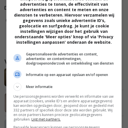
advertenties te tonen, de effectiviteit van
Damespraatjes op
advertenties en content te meten en onze
diensten te verbeteren. Hiervoor verzamelen wij
gegevens zoals unieke advertentie ID’s,
geolocatie en surfgedrag. Je kunt je cookie
instellingen wijzigen door het gebruik van
onderstaande 'Meer opties' knop of via 'Privacy
instellingen aanpassen' onderaan de website.
Gepersonaliseerde advertenties en content,
advertentie- en contentmetingen,
Waargebeurd
doelgroepenonderzoek en ontwikkeling van diensten
Marieke: “De kinderen in pyjama naar
Informatie op een apparaat opslaan en/of openen
school brengen is niet zo erg toch?”
Meer informatie
Uw persoonsgegevens worden verwerkt en informatie van uw
Julie: “Na het wegvallen van mijn man
apparaat (cookies, unieke ID's en andere apparaatgegevens)
bleek dat we enorme schulden hebben”
kan worden opgeslagen door, geopend door en gedeeld met
332 partners of specifiek door deze site worden gebruikt. Wij
en onze partners kunnen precieze geolocatiegegevens
gebruiken.
Lijst met partners.
Erica: “Mijn zus is een enorme
Bepaalde leveranciers kunnen uw persoonsgegevens