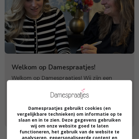
Welkom op Damespraatjes!
Welkom op Damespraatjes! Wij zijn een
online vrouwenmagazine dat dagelijks
duizenden vrouwen bereikt met mooie
verhalen, leuke winacties, product reviews en
Damespraatjes gebruikt cookies (en
bakken vol positieve inspiratie.
vergelijkbare technieken) om informatie op te
slaan en in te zien. Deze gegevens gebruiken
wij om onze website goed te laten
functioneren, het gebruik van de website te
analyseren, gepersonaliseerde content en