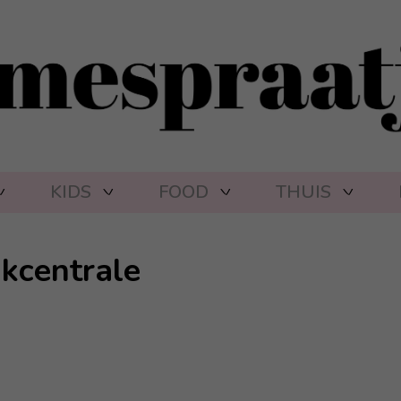
KIDS
FOOD
THUIS
akcentrale