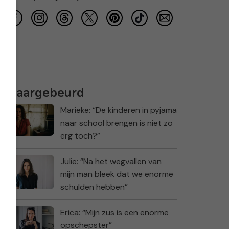
Waargebeurd
Marieke: “De kinderen in pyjama
naar school brengen is niet zo
erg toch?”
Julie: “Na het wegvallen van
mijn man bleek dat we enorme
schulden hebben”
Erica: “Mijn zus is een enorme
opschepster”