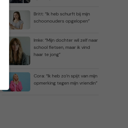
Britt: “Ik heb schurft bij mijn
schoonouders opgelopen”
Imke: “Mijn dochter wil zelf naar
school fietsen, maar ik vind
haar te jong”
Cora: “Ik heb zo’n spijt van mijn
opmerking tegen mijn vriendin”