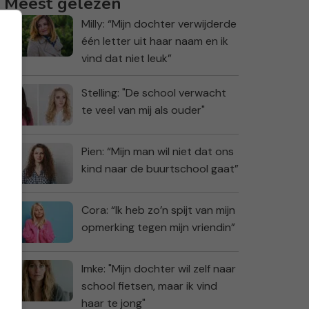
Meest gelezen
Milly: “Mijn dochter verwijderde
één letter uit haar naam en ik
vind dat niet leuk”
Stelling: "De school verwacht
te veel van mij als ouder"
Pien: “Mijn man wil niet dat ons
kind naar de buurtschool gaat”
Cora: “Ik heb zo’n spijt van mijn
opmerking tegen mijn vriendin”
Imke: "Mijn dochter wil zelf naar
school fietsen, maar ik vind
haar te jong"