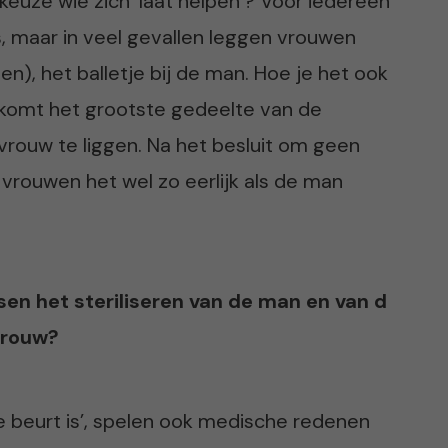
keuze wie zich ‘laat helpen’? Voor iedereen
, maar in veel gevallen leggen vrouwen
n), het balletje bij de man. Hoe je het ook
s komt het grootste gedeelte van de
 vrouw te liggen. Na het besluit om geen
 vrouwen het wel zo eerlijk als de man
ssen het steriliseren van de man en van d
vrouw?
e beurt is’, spelen ook medische redenen