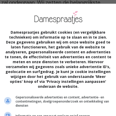
p zal ondergaan. Wij zetten de belangrijkste
Damespraatjes gebruikt cookies (en vergelijkbare
technieken) om informatie op te slaan en in te zien.
Deze gegevens gebruiken wij om onze website goed te
laten functioneren, het gebruik van de website te
analyseren, gepersonaliseerde content en advertenties
der plaatselijke verdoving. Bij het
te tonen, de effectiviteit van advertenties en content te
meten en onze diensten te verbeteren. Hiervoor
nder narcose gebracht. Hierdoor is de kans
verzamelen wij gegevens zoals unieke advertentie ID’s,
geolocatie en surfgedrag. Je kunt je cookie instellingen
n de groter.
wijzigen door het gebruik van onderstaande 'Meer
opties' knop of via 'Privacy instellingen aanpassen'
onderaan de website.
Gepersonaliseerde advertenties en content, advertentie- en
contentmetingen, doelgroepenonderzoek en ontwikkeling van
diensten
Informatie op een apparaat opslaan en/of openen