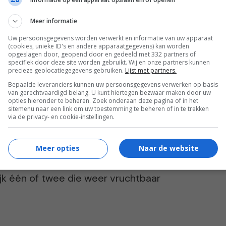
it het doorsnijden, inkorten en afbinden van
n zaadcellen meer in het sperma. Bij het
Meer informatie
n ringetje of klemmetje over de eileiders
Uw persoonsgegevens worden verwerkt en informatie van uw apparaat
(cookies, unieke ID's en andere apparaatgegevens) kan worden
opgeslagen door, geopend door en gedeeld met 332 partners of
len niet meer in de baarmoeder komen.
specifiek door deze site worden gebruikt. Wij en onze partners kunnen
precieze geolocatiegegevens gebruiken.
Lijst met partners.
Bepaalde leveranciers kunnen uw persoonsgegevens verwerken op basis
van gerechtvaardigd belang. U kunt hiertegen bezwaar maken door uw
opties hieronder te beheren. Zoek onderaan deze pagina of in het
sitemenu naar een link om uw toestemming te beheren of in te trekken
via de privacy- en cookie-instellingen.
leine kans er toch een zwangerschap ontstaat.
Meer opties
Naar de website
s deze kans 7 op 1.000. Van de 200 mannen
elijk één of twee die weer vruchtbaar