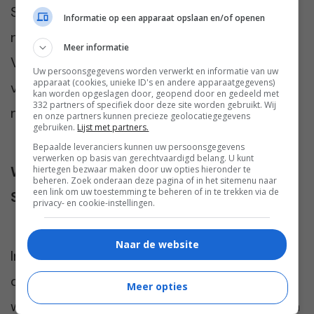
Somnox die middag terugsturen, want er zijn
Informatie op een apparaat opslaan en/of openen
nog veel meer mensen die ‘m willen testen.
Meer informatie
Van Hylke krijg ik de belofte dat ik ‘m vlak
Uw persoonsgegevens worden verwerkt en informatie van uw
apparaat (cookies, unieke ID's en andere apparaatgegevens)
voordat die in de winkel komt nog een keer
kan worden opgeslagen door, geopend door en gedeeld met
332 partners of specifiek door deze site worden gebruikt. Wij
mag lenen. Ik kijk er nu al naar uit.
en onze partners kunnen precieze geolocatiegegevens
gebruiken.
Lijst met partners.
Bepaalde leveranciers kunnen uw persoonsgegevens
verwerken op basis van gerechtvaardigd belang. U kunt
Wanneer kun jij kennismaken met de
hiertegen bezwaar maken door uw opties hieronder te
beheren. Zoek onderaan deze pagina of in het sitemenu naar
een link om uw toestemming te beheren of in te trekken via de
Somnox?
privacy- en cookie-instellingen.
Naar de website
Inmiddels ligt de Somnox in de winkel en is
onder andere verkrijgbaar bij Bol.com. De
Meer opties
winkelprijs is vrij hoog, maar als je zou kunnen