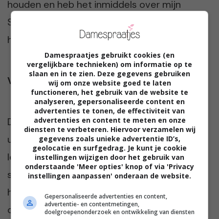
houden en heb het inmiddels over mijn
Somnoxje. Mijn man vindt het wel grappig. Hij
had geen kind aan mij vannacht!
Damespraatjes gebruikt cookies (en
vergelijkbare technieken) om informatie op te
slaan en in te zien. Deze gegevens gebruiken
Verliefd
wij om onze website goed te laten
functioneren, het gebruik van de website te
analyseren, gepersonaliseerde content en
advertenties te tonen, de effectiviteit van
advertenties en content te meten en onze
De nacht erna word ik wel wakker om een
diensten te verbeteren. Hiervoor verzamelen wij
uurtje of drie. Ik nestel me meteen weer
gegevens zoals unieke advertentie ID’s,
geolocatie en surfgedrag. Je kunt je cookie
lekker in met mijn “Somnoxje” en val al snel in
instellingen wijzigen door het gebruik van
onderstaande 'Meer opties' knop of via 'Privacy
slaap. De volgende ochtend voel ik me
instellingen aanpassen' onderaan de website.
heerlijk uitgerust, ben blij en tot over mijn
Gepersonaliseerde advertenties en content,
advertentie- en contentmetingen,
oren “verliefd”. Maar helaas moet ik de
doelgroepenonderzoek en ontwikkeling van diensten