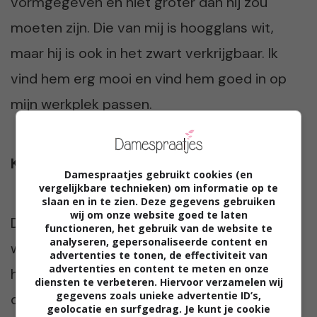
vormgegeven en niet groter dan hij zou
moeten zijn. Die van mij is hoogglans wit,
maar hij is ook in het zwart verkrijgbaar. Ik
vind hem erg mooi en vind hem goed in op
mijn werkplek passen.
Kwaliteit
Damespraatjes gebruikt cookies (en
vergelijkbare technieken) om informatie op te
slaan en in te zien. Deze gegevens gebruiken
wij om onze website goed te laten
De fotoprints zijn van erg hoge kwaliteit,
functioneren, het gebruik van de website te
analyseren, gepersonaliseerde content en
waardoor ze heel geschikt zijn om op te
advertenties te tonen, de effectiviteit van
advertenties en content te meten en onze
hangen en neer te zetten. Let wel op: maak
diensten te verbeteren. Hiervoor verzamelen wij
gegevens zoals unieke advertentie ID’s,
dan gebruik van fotopapier! Dit geeft een
geolocatie en surfgedrag. Je kunt je cookie