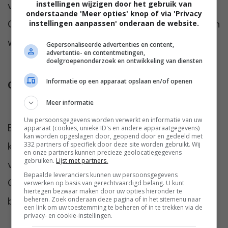
instellingen wijzigen door het gebruik van
veel mooier resultaat dan gewoon papier.
onderstaande 'Meer opties' knop of via 'Privacy
Gewoon papier kan je natuurlijk wel gebruiken
instellingen aanpassen' onderaan de website.
wanneer je stukken tekst moet printen.
Gepersonaliseerde advertenties en content,
advertentie- en contentmetingen,
doelgroepenonderzoek en ontwikkeling van diensten
Informatie op een apparaat opslaan en/of openen
Conclusie
Meer informatie
Uw persoonsgegevens worden verwerkt en informatie van uw
Buiten dat ik gewoon heel blij ben om nu te
apparaat (cookies, unieke ID's en andere apparaatgegevens)
kan worden opgeslagen door, geopend door en gedeeld met
kunnen printen, scannen en kopiëren, ben ik
332 partners of specifiek door deze site worden gebruikt. Wij
en onze partners kunnen precieze geolocatiegegevens
gebruiken.
Lijst met partners.
vooral heel blij dat het allemaal goed werkt.
Bepaalde leveranciers kunnen uw persoonsgegevens
Oftewel: deze all-in-one printer is een
verwerken op basis van gerechtvaardigd belang. U kunt
hiertegen bezwaar maken door uw opties hieronder te
blijvertje.
beheren. Zoek onderaan deze pagina of in het sitemenu naar
een link om uw toestemming te beheren of in te trekken via de
privacy- en cookie-instellingen.