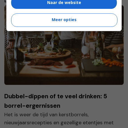
Lees verder...
Naar de website
Meer opties
Dubbel-dippen of te veel drinken: 5
borrel-ergernissen
Het is weer de tijd van kerstborrels,
nieuwjaarsrecepties en gezellige etentjes met