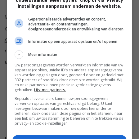
onderstaande 'Meer opties' knop of via 'Privacy
instellingen aanpassen' onderaan de website.
We zijn heel benieuwd of jullie ook zo dol zijn
Gepersonaliseerde advertenties en content,
advertentie- en contentmetingen,
op deze cheesecake! Hier is hij zeker in
doelgroepenonderzoek en ontwikkeling van diensten
goede aarde gevallen in ieder geval. Praat
Informatie op een apparaat opslaan en/of openen
met ons mee in de comments onder dit
Meer informatie
artikel. Vinden we gezellig 🙂
Uw persoonsgegevens worden verwerkt en informatie van uw
apparaat (cookies, unieke ID's en andere apparaatgegevens)
kan worden opgeslagen door, geopend door en gedeeld met
332 partners of specifiek door deze site worden gebruikt. Wij
en onze partners kunnen precieze geolocatiegegevens
gebruiken.
Lijst met partners.
Bepaalde leveranciers kunnen uw persoonsgegevens
verwerken op basis van gerechtvaardigd belang. U kunt
hiertegen bezwaar maken door uw opties hieronder te
beheren. Zoek onderaan deze pagina of in het sitemenu naar
een link om uw toestemming te beheren of in te trekken via de
privacy- en cookie-instellingen.