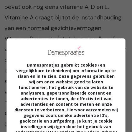
bevat ook nog eens vitamine A, D en E.
Vitamine A draagt bij tot de instandhouding
van een normaal gezichtsvermogen.
Vitamine D draagt bij tot de instandhouding
van normale botten en tanden. Vitamine E uit
plantaardige oliën draagt bij tot de
Damespraatjes gebruikt cookies (en
bescherming van cellen tegen oxidatieve
vergelijkbare technieken) om informatie op te
slaan en in te zien. Deze gegevens gebruiken
stress. En het grootste gedeelte van deze
wij om onze website goed te laten
functioneren, het gebruik van de website te
vitamines gaat niet verloren als je de
analyseren, gepersonaliseerde content en
advertenties te tonen, de effectiviteit van
margarine verhit! Ja ja, je leest het goed:
advertenties en content te meten en onze
diensten te verbeteren. Hiervoor verzamelen wij
eigenlijk is het eten van een cheesecake zo
gegevens zoals unieke advertentie ID’s,
geolocatie en surfgedrag. Je kunt je cookie
slecht nog niet 😉
instellingen wijzigen door het gebruik van