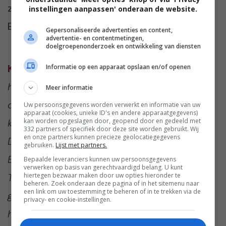
zaak vertegenwoordigd door mr. B. Eblé van
instellingen aanpassen' onderaan de website.
Eblé Advocaten uit Haarlem.
Gepersonaliseerde advertenties en content,
advertentie- en contentmetingen,
doelgroepenonderzoek en ontwikkeling van diensten
Karin van Leeuwen
(44 jaar) schrijft vanuit
Informatie op een apparaat opslaan en/of openen
haar eigen bedrijf De Gooise Pen en is
Meer informatie
drukker dan ooit. Heeft twintig jaar voor
Uw persoonsgegevens worden verwerkt en informatie van uw
apparaat (cookies, unieke ID's en andere apparaatgegevens)
kranten gewerkt en schrijft blogs voor
kan worden opgeslagen door, geopend door en gedeeld met
332 partners of specifiek door deze site worden gebruikt. Wij
en onze partners kunnen precieze geolocatiegegevens
Damespraatjes. Ze woont samen met Robert
gebruiken.
Lijst met partners.
Brekelmans en hun twee boenders Bob en
Bepaalde leveranciers kunnen uw persoonsgegevens
verwerken op basis van gerechtvaardigd belang. U kunt
Tom in ’t Gooi. Naast schrijven is lezen een
hiertegen bezwaar maken door uw opties hieronder te
beheren. Zoek onderaan deze pagina of in het sitemenu naar
een link om uw toestemming te beheren of in te trekken via de
grote hobby. De andere passie is sporten;
privacy- en cookie-instellingen.
heel wat uurtjes brengt zij door in de