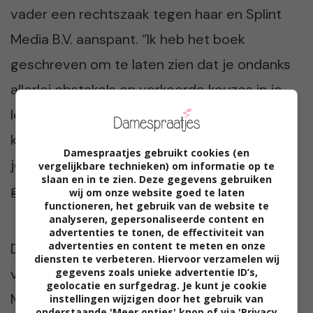
vader een rechtszaak tegen haar en Splint
Media B.V. aanspant. “Ik heb het boek
geschreven om te laten zien dat je ondanks
allerlei obstakels en verkeerde keuzes in je
leven, toch op een goede en gelukkige plek
kunt uitkomen. De gebeurtenissen in mijn
Damespraatjes gebruikt cookies (en
jeugd zijn slechts een onderdeel van het
vergelijkbare technieken) om informatie op te
slaan en in te zien. Deze gegevens gebruiken
gehele verhaal,” vindt de powervrouw.
wij om onze website goed te laten
functioneren, het gebruik van de website te
analyseren, gepersonaliseerde content en
advertenties te tonen, de effectiviteit van
advertenties en content te meten en onze
De rechtbank in Lelystad neemt de zaak
diensten te verbeteren. Hiervoor verzamelen wij
vrijdag 14 juli in behandeling. Uitgeverij Splint
gegevens zoals unieke advertentie ID’s,
geolocatie en surfgedrag. Je kunt je cookie
Media B.V. en Irma van de Pol worden in deze
instellingen wijzigen door het gebruik van
onderstaande 'Meer opties' knop of via 'Privacy