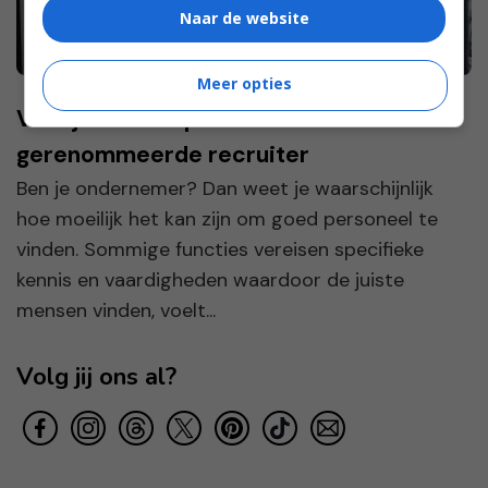
Naar de website
Meer opties
Vind je nieuwe personeel via een
gerenommeerde recruiter
Ben je ondernemer? Dan weet je waarschijnlijk
hoe moeilijk het kan zijn om goed personeel te
vinden. Sommige functies vereisen specifieke
kennis en vaardigheden waardoor de juiste
mensen vinden, voelt...
Volg jij ons al?