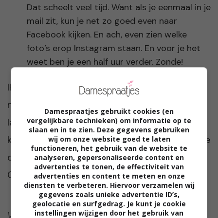
Dat scheelt veel tijd. Want als je eenmaal in je
mail zit, kun je net zo goed even naar
Facebook kijken. En ach, even zien welke
foto’s erop Instagram staan. En voor je het
weet ben je een half uur verder. Zonde!
Ik vind het heerlijk om thuis te werken en zo
nu en dan schuif ik aan op een redactie en
Damespraatjes gebruikt cookies (en
vergelijkbare technieken) om informatie op te
laaf ik mij aan mijn collega’s, de automaten
slaan en in te zien. Deze gegevens gebruiken
koffie en de flauwe grappen. Om de volgende
wij om onze website goed te laten
functioneren, het gebruik van de website te
dag weer serieus aan de slag te gaan. Thuis.
analyseren, gepersonaliseerde content en
advertenties te tonen, de effectiviteit van
Op mijn eigen werkplek.
advertenties en content te meten en onze
diensten te verbeteren. Hiervoor verzamelen wij
gegevens zoals unieke advertentie ID’s,
geolocatie en surfgedrag. Je kunt je cookie
instellingen wijzigen door het gebruik van
Werk jij weleens thuis? Hoe staat jouw