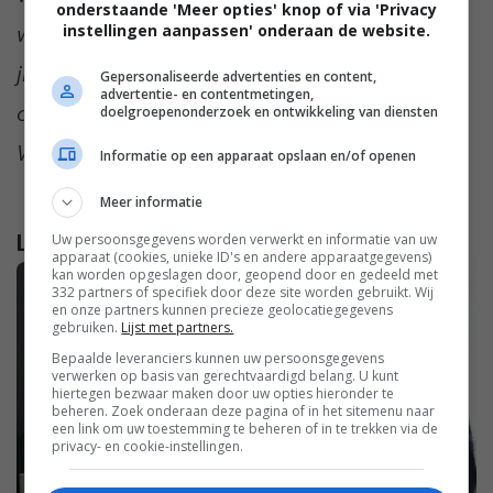
onderstaande 'Meer opties' knop of via 'Privacy
instellingen aanpassen' onderaan de website.
werkgever tegenover thuiswerken? Wat vind
jij de voordelen van thuiswerken? Laat het
Gepersonaliseerde advertenties en content,
advertentie- en contentmetingen,
ons weten in de comments onder dit artikel.
doelgroepenonderzoek en ontwikkeling van diensten
We zijn benieuwd!
Informatie op een apparaat opslaan en/of openen
Meer informatie
Lees verder...
Uw persoonsgegevens worden verwerkt en informatie van uw
apparaat (cookies, unieke ID's en andere apparaatgegevens)
kan worden opgeslagen door, geopend door en gedeeld met
332 partners of specifiek door deze site worden gebruikt. Wij
en onze partners kunnen precieze geolocatiegegevens
gebruiken.
Lijst met partners.
Bepaalde leveranciers kunnen uw persoonsgegevens
verwerken op basis van gerechtvaardigd belang. U kunt
hiertegen bezwaar maken door uw opties hieronder te
beheren. Zoek onderaan deze pagina of in het sitemenu naar
een link om uw toestemming te beheren of in te trekken via de
privacy- en cookie-instellingen.