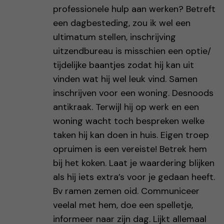
professionele hulp aan werken? Betreft
een dagbesteding, zou ik wel een
ultimatum stellen, inschrijving
uitzendbureau is misschien een optie/
tijdelijke baantjes zodat hij kan uit
vinden wat hij wel leuk vind. Samen
inschrijven voor een woning. Desnoods
antikraak. Terwijl hij op werk en een
woning wacht toch bespreken welke
taken hij kan doen in huis. Eigen troep
opruimen is een vereiste! Betrek hem
bij het koken. Laat je waardering blijken
als hij iets extra’s voor je gedaan heeft.
Bv ramen zemen oid. Communiceer
veelal met hem, doe een spelletje,
informeer naar zijn dag. Lijkt allemaal