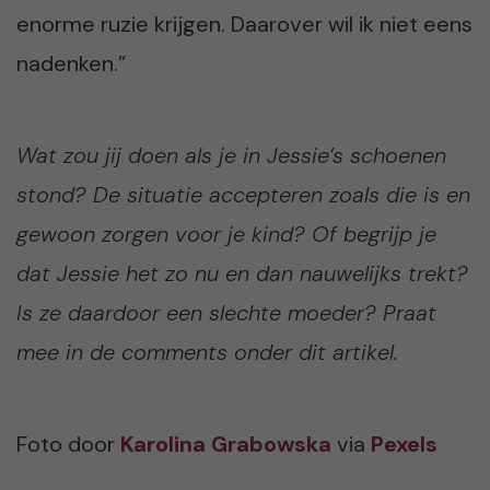
enorme ruzie krijgen. Daarover wil ik niet eens
nadenken.”
Wat zou jij doen als je in Jessie’s schoenen
stond? De situatie accepteren zoals die is en
gewoon zorgen voor je kind? Of begrijp je
dat Jessie het zo nu en dan nauwelijks trekt?
Is ze daardoor een slechte moeder? Praat
mee in de comments onder dit artikel.
Foto door
Karolina Grabowska
via
Pexels