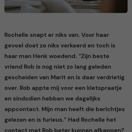
Rochelle snapt er niks van. Voor haar
gevoel doet ze niks verkeerd en toch is
haar man Henk woedend. “Zijn beste
vriend Rob is nog niet zo lang geleden
gescheiden van Marit en is daar verdrietig
over. Rob appte mij voor een kletspraatje
en sindsdien hebben we dagelijks
appcontact. Mijn man heeft die berichtjes
gelezen en is furieus.” Had Rochelle het
contact met Rob beter kunnen afkappen?