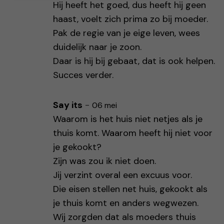
Hij heeft het goed, dus heeft hij geen
haast, voelt zich prima zo bij moeder.
Pak de regie van je eige leven, wees
duidelijk naar je zoon.
Daar is hij bij gebaat, dat is ook helpen.
Succes verder.
Say its
-
06 mei
Waarom is het huis niet netjes als je
thuis komt. Waarom heeft hij niet voor
je gekookt?
Zijn was zou ik niet doen.
Jij verzint overal een excuus voor.
Die eisen stellen net huis, gekookt als
je thuis komt en anders wegwezen.
Wij zorgden dat als moeders thuis