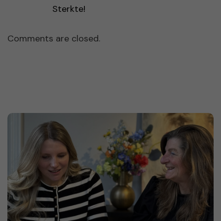
Sterkte!
Comments are closed.