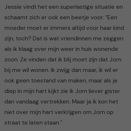
Jessie vindt het een superlastige situatie en
schaamt zich er ook een beetje voor. “Een
moeder moet er immers altijd voor haar kind
zijn, toch? Dat is wat vriendinnen me zeggen
als ik klaag over mijn weer in huis wonende
zoon. Ze vinden dat ik blij moet zijn dat Jorn
bij me wil wonen. Ik zwijg dan maar, ik wil er
ook geen toestand van maken, maar als je
diep in mijn hart kijkt zie ik Jorn liever gister
dan vandaag vertrekken. Maar ja ik kon het
niet over mijn hart verkrijgen om Jorn op
straat te laten staan.”