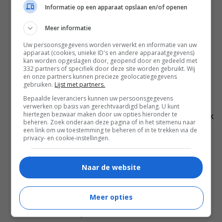
slot op de kast zodat hij die niet leeg
Informatie op een apparaat opslaan en/of openen
kan eten. Je moet hard tegen hem in
Meer informatie
gaan. Wie wil wonen doet zijn deel.
Uw persoonsgegevens worden verwerkt en informatie van uw
apparaat (cookies, unieke ID's en andere apparaatgegevens)
Liesje
-
06 mei
kan worden opgeslagen door, geopend door en gedeeld met
332 partners of specifiek door deze site worden gebruikt. Wij
Beste,
en onze partners kunnen precieze geolocatiegegevens
gebruiken.
Lijst met partners.
Je hoeft je zoon niet in de kou te laten
Bepaalde leveranciers kunnen uw persoonsgegevens
staan.
verwerken op basis van gerechtvaardigd belang. U kunt
hiertegen bezwaar maken door uw opties hieronder te
Wat is de reden dat je niet het gesprek
beheren. Zoek onderaan deze pagina of in het sitemenu naar
aangaat met hem?
een link om uw toestemming te beheren of in te trekken via de
privacy- en cookie-instellingen.
Afspraken maken, wat je van hem
verwacht. (Plan van aanpak)
Naar de website
Elke week samen rondom de tafel
zitten en evalueren. ( sollicitatie)
Meer opties
Doelen bijstellen. ( wat moet en kan
anders)