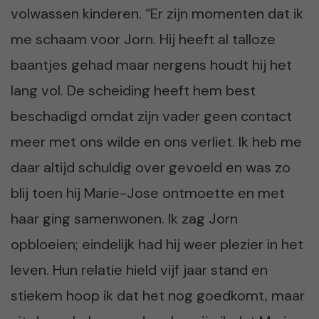
volwassen kinderen. “Er zijn momenten dat ik
me schaam voor Jorn. Hij heeft al talloze
baantjes gehad maar nergens houdt hij het
lang vol. De scheiding heeft hem best
beschadigd omdat zijn vader geen contact
meer met ons wilde en ons verliet. Ik heb me
daar altijd schuldig over gevoeld en was zo
blij toen hij Marie-Jose ontmoette en met
haar ging samenwonen. Ik zag Jorn
opbloeien; eindelijk had hij weer plezier in het
leven. Hun relatie hield vijf jaar stand en
stiekem hoop ik dat het nog goedkomt, maar