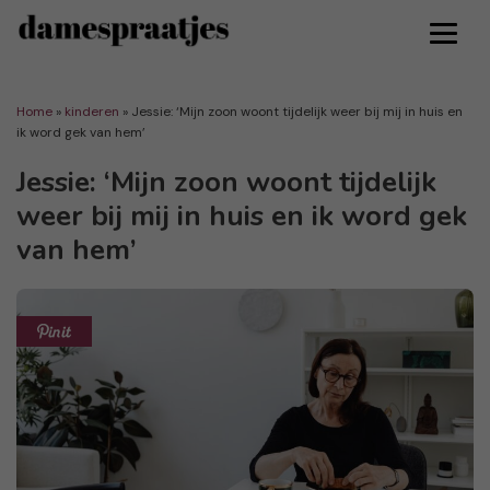
Home
»
kinderen
»
Jessie: ‘Mijn zoon woont tijdelijk weer bij mij in huis en
ik word gek van hem’
Jessie: ‘Mijn zoon woont tijdelijk
weer bij mij in huis en ik word gek
van hem’