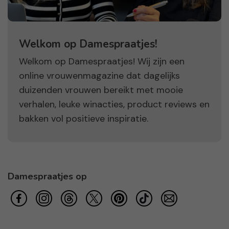
Welkom op Damespraatjes!
Welkom op Damespraatjes! Wij zijn een
online vrouwenmagazine dat dagelijks
duizenden vrouwen bereikt met mooie
verhalen, leuke winacties, product reviews en
bakken vol positieve inspiratie.
Damespraatjes op