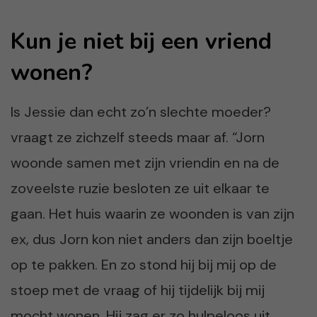
Kun je niet bij een vriend
wonen?
Is Jessie dan echt zo’n slechte moeder?
vraagt ze zichzelf steeds maar af. “Jorn
woonde samen met zijn vriendin en na de
zoveelste ruzie besloten ze uit elkaar te
gaan. Het huis waarin ze woonden is van zijn
ex, dus Jorn kon niet anders dan zijn boeltje
op te pakken. En zo stond hij bij mij op de
stoep met de vraag of hij tijdelijk bij mij
mocht wonen. Hij zag er zo hulpeloos uit.