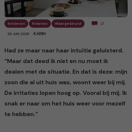
kinderen
Relaties
Waargebeurd
13
KARIN
26 JUN 2025
Had ze maar naar haar intuïtie geluisterd.
“Maar dat deed ik niet en nu moet ik
dealen met de situatie. En dat is deze: mijn
zoon die al uit huis was, woont weer bij mij.
De irritaties lopen hoog op. Vooral bij mij. Ik
snak er naar om het huis weer voor mezelf
te hebben.”