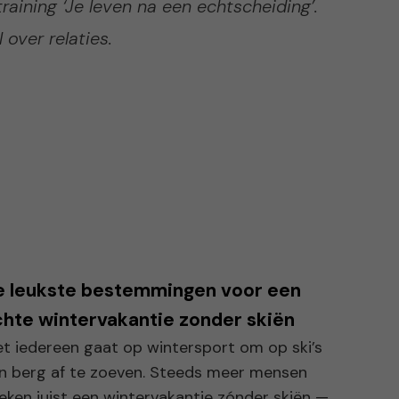
raining ‘Je leven na een echtscheiding’.
over relaties.
e leukste bestemmingen voor een
hte wintervakantie zonder skiën
et iedereen gaat op wintersport om op ski’s
n berg af te zoeven. Steeds meer mensen
eken juist een wintervakantie zónder skiën —