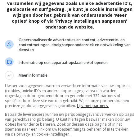
verzamelen wij gegevens zoals unieke advertentie ID’s,
geolocatie en surfgedrag. Je kunt je cookie instellingen
wijzigen door het gebruik van onderstaande 'Meer
opties' knop of via 'Privacy instellingen aanpassen'
onderaan de website.
vorm of voorwaarden. Bij ware liefde hoef
Gepersonaliseerde advertenties en content, advertentie- en
contentmetingen, doelgroepenonderzoek en ontwikkeling van
 Ware liefde is groter dan alleen de relatie
diensten
oor polyamorie, dus dat je met meer dan
Informatie op een apparaat opslaan en/of openen
 zelf meerwaarde aan het delen van
Meer informatie
k doel op het grotere verband, omdat ware
Uw persoonsgegevens worden verwerkt en informatie van uw apparaat
je elkaar laat gaan om ieder verder je
(cookies, unieke ID's en andere apparaatgegevens) kan worden
opgeslagen door, geopend door en gedeeld met 332 partners of
specifiek door deze site worden gebruikt. Wij en onze partners kunnen
e paden niet meer naast elkaar passen. Als
precieze geolocatiegegevens gebruiken.
Lijst met partners.
len vanwege de liefde, betekent dat dus in
Bepaalde leveranciers kunnen uw persoonsgegevens verwerken op basis
van gerechtvaardigd belang. U kunt hiertegen bezwaar maken door uw
 volgen van je eigen doel. Natuurlijk is het
opties hieronder te beheren. Zoek onderaan deze pagina of in het
sitemenu naar een link om uw toestemming te beheren of in te trekken
via de privacy- en cookie-instellingen.
llen in het leven. Maar wanneer dat niet