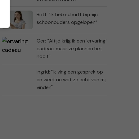
Britt: “Ik heb schurft bij mijn
schoonouders opgelopen”
Ger: “Altijd krijg ik een ‘ervaring’
cadeau, maar ze plannen het
nooit”
Ingrid: "Ik ving een gesprek op
en weet nu wat ze echt van mij
vinden"