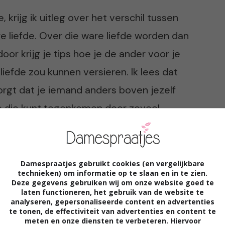
, krijg ik uitleg over het verschil tussen
 liefde. Over die ware liefde worden dan
oor krijg je tips hoe je de ander voor je
iefde zou kunnen versieren. Ik lees dat
zorgt dat je iemand anders boven jezelf
je die kunt tegenkomen door zoveel
mensen, want op een dag zul je hem vinden
 deze antwoorden of betekenissen vind is
 jezelf en boven jezelf ligt. Het klinkt super
Damespraatjes gebruikt cookies (en vergelijkbare
technieken) om informatie op te slaan en in te zien.
efdesfilms. Ik heb die liefde gekend en
Deze gegevens gebruiken wij om onze website goed te
laten functioneren, het gebruik van de website te
re liefde verder.
analyseren, gepersonaliseerde content en advertenties
te tonen, de effectiviteit van advertenties en content te
meten en onze diensten te verbeteren. Hiervoor