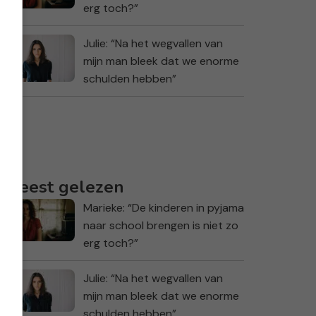
erg toch?”
Julie: “Na het wegvallen van
mijn man bleek dat we enorme
schulden hebben”
Meest gelezen
Marieke: “De kinderen in pyjama
naar school brengen is niet zo
erg toch?”
Julie: “Na het wegvallen van
mijn man bleek dat we enorme
schulden hebben”