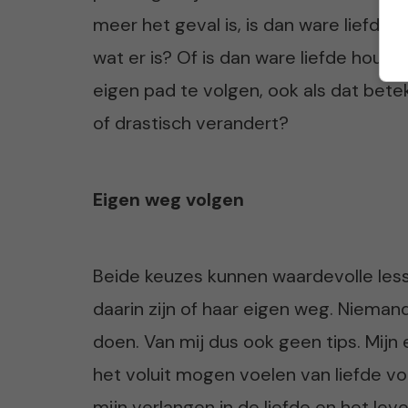
meer het geval is, is dan ware liefd
wat er is? Of is dan ware liefde houde
eigen pad te volgen, ook als dat bete
of drastisch verandert?
Eigen weg volgen
Beide keuzes kunnen waardevolle les
daarin zijn of haar eigen weg. Nieman
doen. Van mij dus ook geen tips. Mijn
het voluit mogen voelen van liefde voo
mijn verlangen in de liefde en het leve