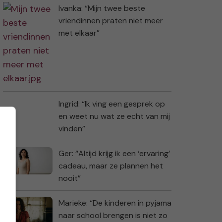
Ivanka: “Mijn twee beste
vriendinnen praten niet meer
met elkaar”
Ingrid: “Ik ving een gesprek op
en weet nu wat ze echt van mij
vinden”
Ger: “Altijd krijg ik een ‘ervaring’
cadeau, maar ze plannen het
nooit”
Marieke: “De kinderen in pyjama
naar school brengen is niet zo