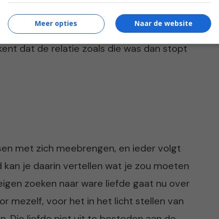
e jezelf wegcijferen en genoegen nemen met
Meer opties
Naar de website
n van allebei en elkaar ruimte geven ieders
kent dat de relatie zoals die was dan stopt
sen met zich meebrengen, en ieder volgt
d kan je daarin vertellen wat je zou moeten
 eigen zoeken naar ware liefde gaat nu over
r mezelf, voor het in het licht stellen van
n. Die liefde niet uit te besteden aan de