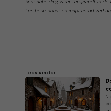
haar scheiding weer terugvindt in de t
Een herkenbaar en inspirerend verhaal 
Lees verder...
D
éc
Ni
ee
zo