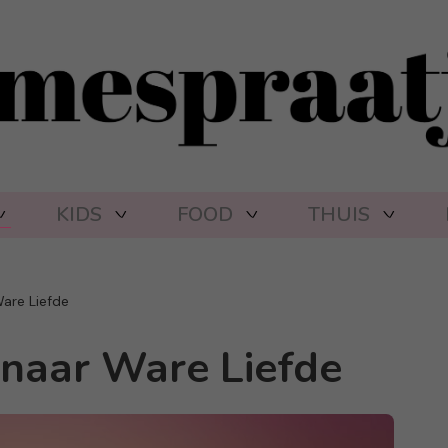
KIDS
FOOD
THUIS
are Liefde
 naar Ware Liefde