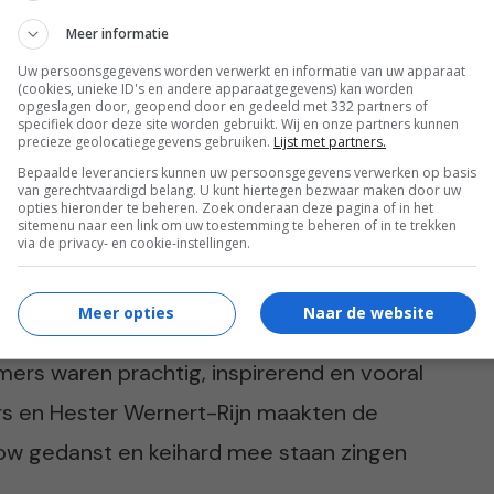
 In de categorie Color vertegenwoordigt
Meer informatie
wijk aan Zee) ons en Young Talent Kim van
Uw persoonsgegevens worden verwerkt en informatie van uw apparaat
(cookies, unieke ID's en andere apparaatgegevens) kan worden
 Rodenrijs)
zal ook naar Madrid afreizen.
opgeslagen door, geopend door en gedeeld met 332 partners of
specifiek door deze site worden gebruikt. Wij en onze partners kunnen
precieze geolocatiegegevens gebruiken.
Lijst met partners.
Bepaalde leveranciers kunnen uw persoonsgegevens verwerken op basis
van gerechtvaardigd belang. U kunt hiertegen bezwaar maken door uw
opties hieronder te beheren. Zoek onderaan deze pagina of in het
sitemenu naar een link om uw toestemming te beheren of in te trekken
via de privacy- en cookie-instellingen.
ik er weinig verstand van. Toch was deze
Meer opties
Naar de website
an de avond: Bas, een geweldige ervaring.
mers waren prachtig, inspirerend en vooral
rs en Hester Wernert-Rijn maakten de
ow gedanst en keihard mee staan zingen