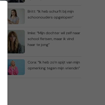
Britt: “Ik heb schurft bij mijn
schoonouders opgelopen”
Imke: “Mijn dochter wil zelf naar
school fietsen, maar ik vind
haar te jong”
Cora: “Ik heb zo’n spijt van mijn
opmerking tegen mijn vriendin”