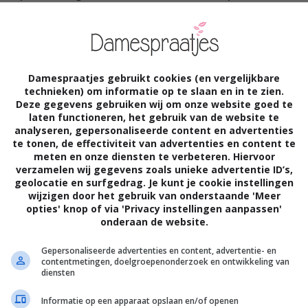
 haarkleurig en jong talent om Nederland te
e verkiezing in Madrid. Maar liefst 44
 presenteerden hun bijzondere creaties,
Damespraatjes gebruikt cookies (en vergelijkbare
ie
: een vertaling van de laatste en meest
technieken) om informatie op te slaan en in te zien.
Deze gegevens gebruiken wij om onze website goed te
stijlen.
laten functioneren, het gebruik van de website te
analyseren, gepersonaliseerde content en advertenties
te tonen, de effectiviteit van advertenties en content te
meten en onze diensten te verbeteren. Hiervoor
verzamelen wij gegevens zoals unieke advertentie ID’s,
geolocatie en surfgedrag. Je kunt je cookie instellingen
wijzigen door het gebruik van onderstaande 'Meer
opties' knop of via 'Privacy instellingen aanpassen'
onderaan de website.
eikt, verdeeld over twee categorieën: Color
(bronze, silver, gold). Door middel van
Gepersonaliseerde advertenties en content, advertentie- en
contentmetingen, doelgroepenonderzoek en ontwikkeling van
diensten
ning van de uit Victoria Koblenko, Bas
ant, Ayt Celik en Marriet Gakes bestaande
Informatie op een apparaat opslaan en/of openen