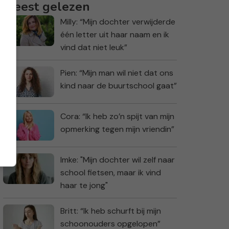
Meest gelezen
Milly: “Mijn dochter verwijderde
één letter uit haar naam en ik
vind dat niet leuk”
Pien: “Mijn man wil niet dat ons
kind naar de buurtschool gaat”
Cora: “Ik heb zo’n spijt van mijn
opmerking tegen mijn vriendin”
Imke: "Mijn dochter wil zelf naar
school fietsen, maar ik vind
haar te jong"
Britt: “Ik heb schurft bij mijn
schoonouders opgelopen”