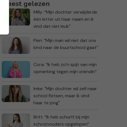
Meest gelezen
Milly: “Mijn dochter verwijderde
één letter uit haar naam en ik
vind dat niet leuk”
Pien: “Mijn man wil niet dat ons
kind naar de buurtschool gaat”
Cora: “Ik heb zo’n spijt van mijn
opmerking tegen mijn vriendin”
Imke: "Mijn dochter wil zelf naar
school fietsen, maar ik vind
haar te jong"
Britt: “Ik heb schurft bij mijn
schoonouders opgelopen”