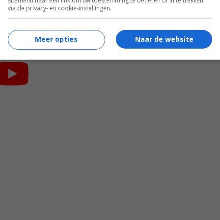
sitemenu naar een link om uw toestemming te beheren of in te trekken
via de privacy- en cookie-instellingen.
Meer opties
Naar de website