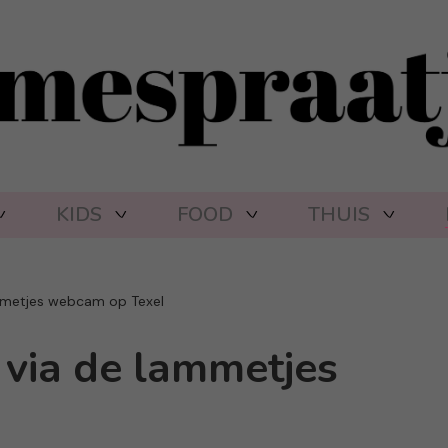
KIDS
FOOD
THUIS
ammetjes webcam op Texel
 via de lammetjes