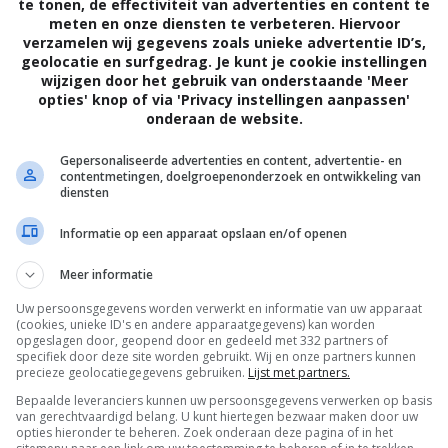
te tonen, de effectiviteit van advertenties en content te
 kan het zijn dat je beelden van de stal
meten en onze diensten te verbeteren. Hiervoor
verzamelen wij gegevens zoals unieke advertentie ID’s,
eer het dan later nog eens.
geolocatie en surfgedrag. Je kunt je cookie instellingen
wijzigen door het gebruik van onderstaande 'Meer
opties' knop of via 'Privacy instellingen aanpassen'
onderaan de website.
Gepersonaliseerde advertenties en content, advertentie- en
contentmetingen, doelgroepenonderzoek en ontwikkeling van
diensten
een drukke periode. Bij zijn oerderij
Informatie op een apparaat opslaan en/of openen
chten op de geboorte van hun lammetjes.
Meer informatie
e geboorte van een drieling
Uw persoonsgegevens worden verwerkt en informatie van uw apparaat
este kan helpen.
(cookies, unieke ID's en andere apparaatgegevens) kan worden
opgeslagen door, geopend door en gedeeld met 332 partners of
specifiek door deze site worden gebruikt. Wij en onze partners kunnen
precieze geolocatiegegevens gebruiken.
Lijst met partners.
Bepaalde leveranciers kunnen uw persoonsgegevens verwerken op basis
van gerechtvaardigd belang. U kunt hiertegen bezwaar maken door uw
opties hieronder te beheren. Zoek onderaan deze pagina of in het