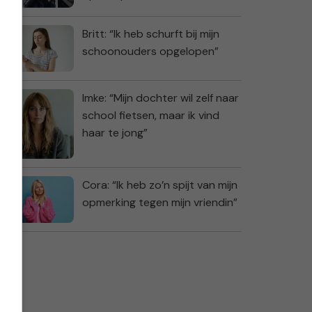
Britt: “Ik heb schurft bij mijn
schoonouders opgelopen”
Imke: “Mijn dochter wil zelf naar
school fietsen, maar ik vind
haar te jong”
Cora: “Ik heb zo’n spijt van mijn
opmerking tegen mijn vriendin”