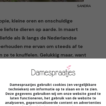
SANDRA
ppie, kleine oren en onschuldige
de liefste dieren op aarde. In maart
liefde als ik langs de Nederlandse
weerhouden me ervan om steeds af te
 ze te knuffelen. Gelukkig maar, want
ningen flink omlaag halen :-).
een genoeg kan krijgen van lammetjes
Damespraatjes gebruikt cookies (en vergelijkbare
technieken) om informatie op te slaan en in te zien.
rlei andere redenen, heb ik goed nieuws. Via
Deze gegevens gebruiken wij om onze website goed te
laten functioneren, het gebruik van de website te
ngestoord uren naar deze schattige
analyseren, gepersonaliseerde content en advertenties