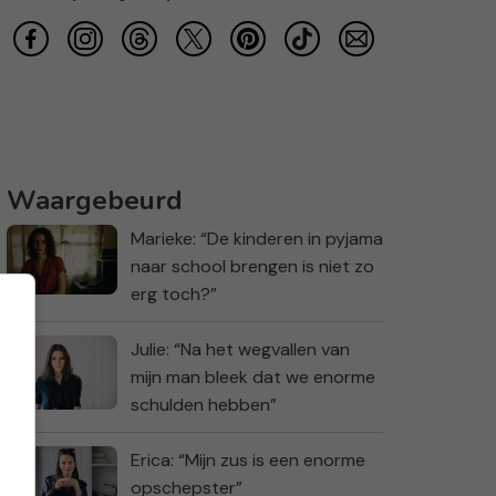
Waargebeurd
Marieke: “De kinderen in pyjama
naar school brengen is niet zo
erg toch?”
Julie: “Na het wegvallen van
mijn man bleek dat we enorme
schulden hebben”
Erica: “Mijn zus is een enorme
opschepster”