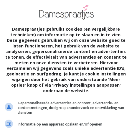
iends muursticker
 decoratie set
dale lantaarn
Damespraatjes gebruikt cookies (en vergelijkbare
technieken) om informatie op te slaan en in te zien.
Mood sierkussen
Deze gegevens gebruiken wij om onze website goed te
laten functioneren, het gebruik van de website te
a Vogelhuisje
analyseren, gepersonaliseerde content en advertenties
a Partylight
te tonen, de effectiviteit van advertenties en content te
meten en onze diensten te verbeteren. Hiervoor
erdale Haak
verzamelen wij gegevens zoals unieke advertentie ID’s,
geolocatie en surfgedrag. Je kunt je cookie instellingen
wijzigen door het gebruik van onderstaande 'Meer
opties' knop of via 'Privacy instellingen aanpassen'
onderaan de website.
ps voor als je geen wasverzachter
Gepersonaliseerde advertenties en content, advertentie- en
contentmetingen, doelgroepenonderzoek en ontwikkeling van
er wilt gebruiken
diensten
sverzachter. Ik ben er dol op! Mijn wasgoed
Informatie op een apparaat opslaan en/of openen
rdt er lekker zacht van en gaat heerlijk ruiken.