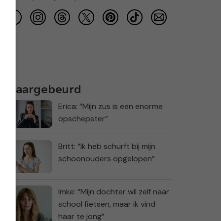
Waargebeurd
Erica: “Mijn zus is een enorme
opschepster”
Britt: “Ik heb schurft bij mijn
schoonouders opgelopen”
Imke: “Mijn dochter wil zelf naar
school fietsen, maar ik vind
haar te jong”