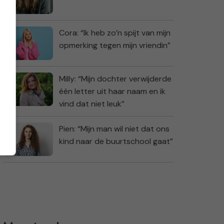
Cora: “Ik heb zo’n spijt van mijn
opmerking tegen mijn vriendin”
Milly: “Mijn dochter verwijderde
één letter uit haar naam en ik
vind dat niet leuk”
Pien: “Mijn man wil niet dat ons
kind naar de buurtschool gaat”