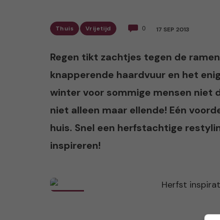
Thuis
Vrijetijd
0
17 SEP 2013
Regen tikt zachtjes tegen de ramen,
knapperende haardvuur en het enige w
winter voor sommige mensen niet de 
niet alleen maar ellende! Eén voorde
huis. Snel een herfstachtige restyli
inspireren!