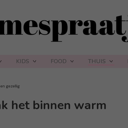
KIDS
FOOD
THUIS
n gezellig
ak het binnen warm