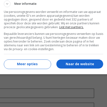
Meer informatie
l varieer ik de soorten wasverzachters
gelmatig, zodat je het geurtje dat je gebruikt
Uw persoonsgegevens worden verwerkt en informatie van uw apparaat
(cookies, unieke ID's en andere apparaatgegevens) kan worden
k steeds we...
opgeslagen door, geopend door en gedeeld met 332 partners of
specifiek door deze site worden gebruikt. Wij en onze partners kunnen
precieze geolocatiegegevens gebruiken.
Lijst met partners.
Bepaalde leveranciers kunnen uw persoonsgegevens verwerken op basis
van gerechtvaardigd belang. U kunt hiertegen bezwaar maken door uw
opties hieronder te beheren. Zoek onderaan deze pagina of in het
sitemenu naar een link om uw toestemming te beheren of in te trekken
via de privacy- en cookie-instellingen.
Meer opties
Naar de website