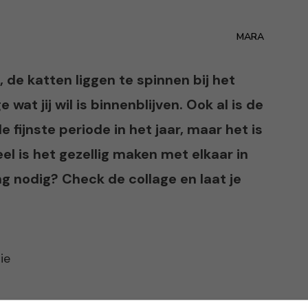
MARA
 de katten liggen te spinnen bij het
at jij wil is binnenblijven. Ook al is de
fijnste periode in het jaar, maar het is
el is het gezellig maken met elkaar in
ng nodig? Check de collage en laat je