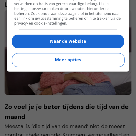
Lees verder...
verwerken op basis van gerechtvaardigd belang. U kunt
hiertegen bezwaar maken door uw opties hieronder te
beheren. Zoek onderaan deze pagina of in het sitemenu naar
een link om uw toestemming te beheren of in te trekken via de
privacy- en cookie-instellingen.
Naar de website
Meer opties
Zo voel je je beter tijdens die tijd van de
maand
Meestal is ‘die tijd van de maand’ niet de meest
comfortabele periode. Krampen, vermoeidheid en