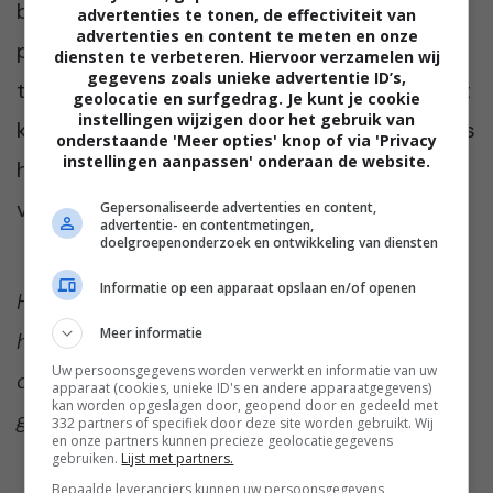
bleekmiddeltjes van het internet. Deze
advertenties te tonen, de effectiviteit van
advertenties en content te meten en onze
producten kunnen erg agressief zijn en je
diensten te verbeteren. Hiervoor verzamelen wij
gegevens zoals unieke advertentie ID’s,
tanden aantasten. De tandarts zal altijd eerst
geolocatie en surfgedrag. Je kunt je cookie
instellingen wijzigen door het gebruik van
kijken naar de conditie van je tanden alvorens
onderstaande 'Meer opties' knop of via 'Privacy
instellingen aanpassen' onderaan de website.
hij/zij overgaat tot een behandeling. Wel zo
veilig!
Gepersonaliseerde advertenties en content,
advertentie- en contentmetingen,
doelgroepenonderzoek en ontwikkeling van diensten
Informatie op een apparaat opslaan en/of openen
Heb jij ooit je tanden laten bleken? Ik ben
Meer informatie
heel benieuwd. Praat met ons mee in de
Uw persoonsgegevens worden verwerkt en informatie van uw
comments onder dit artikel. Vinden we
apparaat (cookies, unieke ID's en andere apparaatgegevens)
kan worden opgeslagen door, geopend door en gedeeld met
gezellig 🙂
332 partners of specifiek door deze site worden gebruikt. Wij
en onze partners kunnen precieze geolocatiegegevens
gebruiken.
Lijst met partners.
Bepaalde leveranciers kunnen uw persoonsgegevens