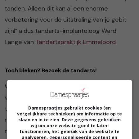
tanden. Alleen dit kan al een enorme
verbetering voor de uitstraling van je gebit
zijn!” aldus tandarts-implantoloog Ward
Lange van
Tandartspraktijk Emmeloord
Toch bleken? Bezoek de tandarts!
Werken al deze trucjes niet of niet
voldoende? Maak dan een afspraak met je
tandarts. Hij of zij kan je adviseren over een
Damespraatjes gebruikt cookies (en
vergelijkbare technieken) om informatie op te
mogelijke bleekbehandeling. Wat je beter
slaan en in te zien. Deze gegevens gebruiken
wij om onze website goed te laten
niet kunt doen? Thuis aan de slag gaan met
functioneren, het gebruik van de website te
analyseren, gepersonaliseerde content en