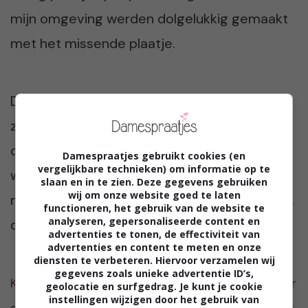
mijn omgeving werden dolgelukkig gemaakt
met het missende plaatje.
De klus is geklaard. Ik kan rustig achterover
zitten. En op mijn gemak al die leuke
dierenweetjes van Freek eens even lezen. Ik
Damespraatjes gebruikt cookies (en
vergelijkbare technieken) om informatie op te
was zo druk met het verzamelen, plakken en
slaan en in te zien. Deze gegevens gebruiken
wij om onze website goed te laten
mijn stapel dubbele plaatjes op orde houden,
functioneren, het gebruik van de website te
analyseren, gepersonaliseerde content en
dat dat er even bij in is geschoten.
advertenties te tonen, de effectiviteit van
advertenties en content te meten en onze
diensten te verbeteren. Hiervoor verzamelen wij
gegevens zoals unieke advertentie ID’s,
Karin van Leeuwen (42 jaar)
schrijft vanuit uit haar
geolocatie en surfgedrag. Je kunt je cookie
instellingen wijzigen door het gebruik van