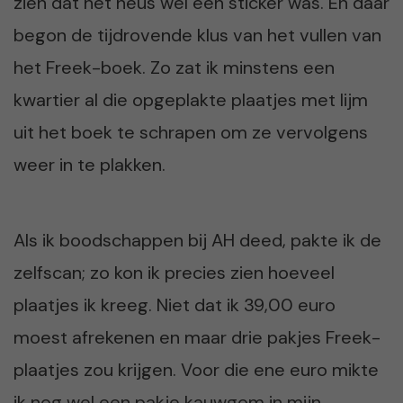
zien dat het heus wel een sticker was. En daar
begon de tijdrovende klus van het vullen van
het Freek-boek. Zo zat ik minstens een
kwartier al die opgeplakte plaatjes met lijm
uit het boek te schrapen om ze vervolgens
weer in te plakken.
Als ik boodschappen bij AH deed, pakte ik de
zelfscan; zo kon ik precies zien hoeveel
plaatjes ik kreeg. Niet dat ik 39,00 euro
moest afrekenen en maar drie pakjes Freek-
plaatjes zou krijgen. Voor die ene euro mikte
ik nog wel een pakje kauwgom in mijn