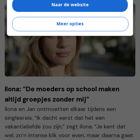
Naar de website
Meer opties
Ilona: “De moeders op school maken
altijd groepjes zonder mij”
Ilona en Jan ontmoetten elkaar tijdens een
singlesreis. “Ik dacht eerst dat het een
vakantieliefde zou zijn,” zegt Ilona. “Je kent dat
wel, zo’n intense klik voor even, maar daarna gaat