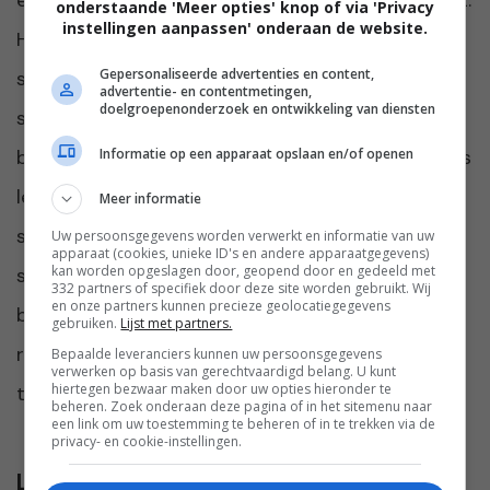
eigen bedrijf De Gooise Pen en is drukker dan ooit.
onderstaande 'Meer opties' knop of via 'Privacy
instellingen aanpassen' onderaan de website.
Heeft twintig jaar voor kranten gewerkt en
Gepersonaliseerde advertenties en content,
schrijft blogs voor Damespraatjes. Ze woont
advertentie- en contentmetingen,
doelgroepenonderzoek en ontwikkeling van diensten
samen met Robert Brekelmans en hun twee
Informatie op een apparaat opslaan en/of openen
boenders Bob en Tom in ’t Gooi. Naast schrijven is
lezen een grote hobby. De andere passie is
Meer informatie
sporten; heel wat uurtjes brengt zij door in de
Uw persoonsgegevens worden verwerkt en informatie van uw
apparaat (cookies, unieke ID's en andere apparaatgegevens)
kan worden opgeslagen door, geopend door en gedeeld met
sportschool om een spinning-, pump-, of
332 partners of specifiek door deze site worden gebruikt. Wij
en onze partners kunnen precieze geolocatiegegevens
bodybalanceles te volgen. Sinds kort is ze
gebruiken.
Lijst met partners.
regelmatig op het voetbalveld te vinden om het
Bepaalde leveranciers kunnen uw persoonsgegevens
verwerken op basis van gerechtvaardigd belang. U kunt
hiertegen bezwaar maken door uw opties hieronder te
team van haar oudste te coachen.
beheren. Zoek onderaan deze pagina of in het sitemenu naar
een link om uw toestemming te beheren of in te trekken via de
privacy- en cookie-instellingen.
Lees verder...