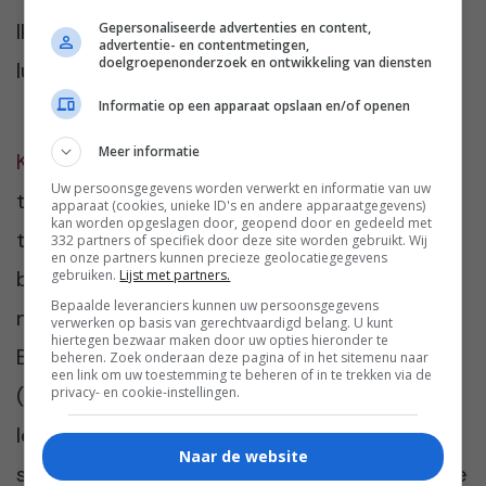
Ik probeerde stralend te kijken. Deze keer
Gepersonaliseerde advertenties en content,
advertentie- en contentmetingen,
doelgroepenonderzoek en ontwikkeling van diensten
lukte het.
Informatie op een apparaat opslaan en/of openen
Meer informatie
Karin van Leeuwen (45 jaar)
is eigenaar van
Uw persoonsgegevens worden verwerkt en informatie van uw
tekstbureau De Gooise Pen. Heeft meer dan
apparaat (cookies, unieke ID's en andere apparaatgegevens)
kan worden opgeslagen door, geopend door en gedeeld met
twintig jaar voor kranten gewerkt en schrijft
332 partners of specifiek door deze site worden gebruikt. Wij
en onze partners kunnen precieze geolocatiegegevens
blogs voor Damespraatjes. Ze woont samen
gebruiken.
Lijst met partners.
Bepaalde leveranciers kunnen uw persoonsgegevens
met Robert Brekelmans en hun twee mannen
verwerken op basis van gerechtvaardigd belang. U kunt
hiertegen bezwaar maken door uw opties hieronder te
Bob en Tom in ’t Gooi. Naast schrijven
beheren. Zoek onderaan deze pagina of in het sitemenu naar
een link om uw toestemming te beheren of in te trekken via de
(momenteel is ze druk met een boek!) is
privacy- en cookie-instellingen.
lezen een grote hobby. De andere passie is
Naar de website
sporten; heel wat uurtjes brengt zij door in de