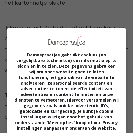
het kartonnetje plakte.
Ik kocht er vijf. Ze telde het geld vier keer na,
pakte mijn schouders vast en gaf me drie
natte zoenen. “Ik vind jou leuk. Jij helpt me. En
Damespraatjes gebruikt cookies (en
kinderen met kanker.” Ze zette het mandje
vergelijkbare technieken) om informatie op te
slaan en in te zien. Deze gegevens gebruiken
weer bovenop de vitrine.
wij om onze website goed te laten
functioneren, het gebruik van de website te
analyseren, gepersonaliseerde content en
advertenties te tonen, de effectiviteit van
advertenties en content te meten en onze
Toen ik mijn interview had gedaan, nogmaals
diensten te verbeteren. Hiervoor verzamelen wij
had gezwaaid naar mijn kaarten-vriendin en
gegevens zoals unieke advertentie ID’s,
geolocatie en surfgedrag. Je kunt je cookie
opstapte, regende het nog steeds. Of weer.
instellingen wijzigen door het gebruik van
onderstaande 'Meer opties' knop of via 'Privacy
instellingen aanpassen' onderaan de website.