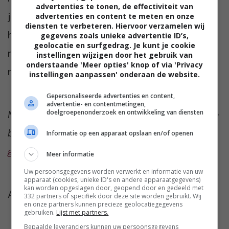
advertenties te tonen, de effectiviteit van
je voor een mooi standaard model? Ik ben
advertenties en content te meten en onze
diensten te verbeteren. Hiervoor verzamelen wij
heel benieuwd. Praat met ons mee in de
gegevens zoals unieke advertentie ID’s,
geolocatie en surfgedrag. Je kunt je cookie
reacties onder dit artikel. Dat vinden we altijd
instellingen wijzigen door het gebruik van
onderstaande 'Meer opties' knop of via 'Privacy
reuze gezellig!
instellingen aanpassen' onderaan de website.
Gepersonaliseerde advertenties en content,
advertentie- en contentmetingen,
Meer te weten komen over de iconen in onze
doelgroepenonderzoek en ontwikkeling van diensten
bovenste afbeelding?
We vertellen je er
Informatie op een apparaat opslaan en/of openen
graag alles over!
Meer informatie
Uw persoonsgegevens worden verwerkt en informatie van uw
apparaat (cookies, unieke ID's en andere apparaatgegevens)
kan worden opgeslagen door, geopend door en gedeeld met
Afbeelding:
Mike Cox
via Unsplash
332 partners of specifiek door deze site worden gebruikt. Wij
en onze partners kunnen precieze geolocatiegegevens
gebruiken.
Lijst met partners.
Bepaalde leveranciers kunnen uw persoonsgegevens