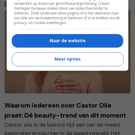
Lees verder...
verwerken op basis van gerechtvaardigd belang. U kunt
hiertegen bezwaar maken door uw opties hieronder te
beheren. Zoek onderaan deze pagina of in het sitemenu naar
een link om uw toestemming te beheren of in te trekken via de
privacy- en cookie-instellingen.
Naar de website
Meer opties
Waarom iedereen over Castor Olie
praat: Dé beauty-trend van dit moment
Castor olie is de laatste tijd een van de meest
besproken producten in de beautywereld. Het