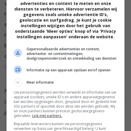
vooraf goed over na. Neem de juiste
advertenties en content te meten en onze
diensten te verbeteren. Hiervoor verzamelen wij
maatregelen en bereid het ook voor. Welke
gegevens zoals unieke advertentie ID’s,
geolocatie en surfgedrag. Je kunt je cookie
stap ga jij als eerste zetten? Zou jij je hond
instellingen wijzigen door het gebruik van
onderstaande 'Meer opties' knop of via 'Privacy
meenemen naar kantoor? We zijn heel
instellingen aanpassen' onderaan de website.
benieuwd. Laat het ons weten bij de
Gepersonaliseerde advertenties en content,
advertentie- en contentmetingen,
comments onder dit artikel. Vinden we leuk
doelgroepenonderzoek en ontwikkeling van diensten
:-).
Informatie op een apparaat opslaan en/of openen
Meer informatie
Meer te weten komen over de iconen onder
Uw persoonsgegevens worden verwerkt en informatie van uw
apparaat (cookies, unieke ID's en andere apparaatgegevens)
onze bovenste afbeelding?
We vertellen je er
kan worden opgeslagen door, geopend door en gedeeld met
332 partners of specifiek door deze site worden gebruikt. Wij
graag alles over!
en onze partners kunnen precieze geolocatiegegevens
gebruiken.
Lijst met partners.
Bepaalde leveranciers kunnen uw persoonsgegevens
verwerken op basis van gerechtvaardigd belang. U kunt