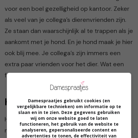
voor een boel gezelligheid op kantoor. Zeker
als veel van je collega’s dierenvrienden zijn.
Ze staan dan waarschijnlijk al te trappen als je
aankomt met je hond. En je hond maak je hier
ook blij mee. Je collega’s zijn immers een
extra paar vrienden voor het dier. Wat een
feest!
Hond mee naar kantoor?
Damespraatjes gebruikt cookies (en
vergelijkbare technieken) om informatie op te
slaan en in te zien. Deze gegevens gebruiken
wij om onze website goed te laten
Het kan heel goed werken, je hond
functioneren, het gebruik van de website te
meenemen naar je kantoor. Maar denk hier
analyseren, gepersonaliseerde content en
advertenties te tonen, de effectiviteit van