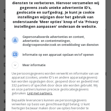
diensten te verbeteren. Hiervoor verzamelen wij
gegevens zoals unieke advertentie ID’s,
Bij het samenstellen van de perfecte
geolocatie en surfgedrag. Je kunt je cookie
instellingen wijzigen door het gebruik van
badkamer lopen veel mensen tegen twee
onderstaande 'Meer opties' knop of via 'Privacy
instellingen aanpassen' onderaan de website.
dingen aan: geld en ruimte. Schrijf daarom op
Gepersonaliseerde advertenties en content,
wat jullie belangrijk vinden in de badkamer.
advertentie- en contentmetingen,
doelgroepenonderzoek en ontwikkeling van diensten
Hebben jullie een groot gezin en moet
iedereen ’s ochtends tegelijk de deur uit?
Informatie op een apparaat opslaan en/of openen
Dan heb je zeker een dubbele wastafel en
Meer informatie
een toilet in een aparte ruimte nodig. Wellicht
Uw persoonsgegevens worden verwerkt en informatie van uw
apparaat (cookies, unieke ID's en andere apparaatgegevens)
kan worden opgeslagen door, geopend door en gedeeld met
is er voor een bad dan geen ruimte. En is de
332 partners of specifiek door deze site worden gebruikt. Wij
en onze partners kunnen precieze geolocatiegegevens
badkamer voor jullie niet een plek voor
gebruiken.
Lijst met partners.
gehaast, maar juist voor ontspanning? Dan
Bepaalde leveranciers kunnen uw persoonsgegevens
verwerken op basis van gerechtvaardigd belang. U kunt
hiertegen bezwaar maken door uw opties hieronder te
mag de wastafel best wat minder prominent