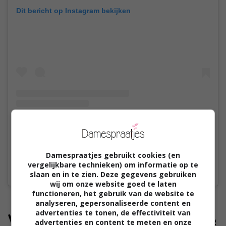
Dit bericht op Instagram bekijken
Damespraatjes gebruikt cookies (en
vergelijkbare technieken) om informatie op te
Een bericht gedeeld door Sanitairkamer (@sanitairkamer)
slaan en in te zien. Deze gegevens gebruiken
wij om onze website goed te laten
functioneren, het gebruik van de website te
analyseren, gepersonaliseerde content en
advertenties te tonen, de effectiviteit van
Wat is belangrijk voor jullie
advertenties en content te meten en onze