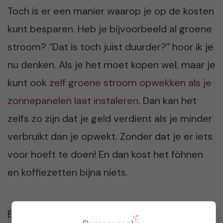
Toch is er een manier waarop je op de kosten
kunt besparen. Heb je bijvoorbeeld al groene
stroom? “Dat is toch juist duurder?” hoor ik je
nu denken. Als je het moet kopen wel, maar je
kunt ook
zelf groene stroom opwekken als je
zonnepanelen laat instaleren
. Dan kan het
zelfs zo zijn dat je geld verdient als je minder
verbruikt dan je opwekt. Zonder dat je er iets
voor hoeft te doen! En dan kost het föhnen
en koffiezetten bijna niets.
Bron kosten berekening: