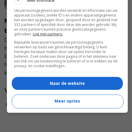
Meer informatie
Uw persoonsgegevens worden verwerkt en informatie van uw
apparaat (cookies, unieke ID's en andere apparaatgegevens)
Met deze 5 tips kun je eenvoudig geld
kan worden opgeslagen door, geopend door en gedeeld met
332 partners of specifiek door deze site worden gebruikt. Wij
besparen
en onze partners kunnen precieze geolocatiegegevens
gebruiken.
Lijst met partners.
De prijzen rijzen overal de pan uit en we merken
Bepaalde leveranciers kunnen uw persoonsgegevens
verwerken op basis van gerechtvaardigd belang. U kunt
het ongetwijfeld allemaal in onze portemonnee.
hiertegen bezwaar maken door uw opties hieronder te
Een paar jaar geleden kon je bijvoorbeeld voor
beheren. Zoek onderaan deze pagina of in het sitemenu naar
een link om uw toestemming te beheren of in te trekken via de
hetzelfde bedrag een stuk meer boodschappen
privacy- en cookie-instellingen.
kopen dan nu....
Naar de website
Volg jij ons al?
Meer opties