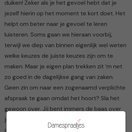
duiken! Zeker als je het gevoel hebt dat je
jezelf hierin op het moment te kort doet. Het
helpt om beter naar je gevoel te leren
luisteren. Soms gaan we hieraan voorbij,
terwijl we diep van binnen eigenlijk wel weten
welke keuzes de juiste keuzes zijn om te
maken. Maar je eigen plan trekken zit ‘m net
zo goed in de dagelijkse gang van zaken.
Geen zin om naar een zogenaamd verplichte
afspraak te gaan omdat het hoort? Sla het
gewoon over. Jij bent immers de baas over
jouw agenda. Of heb je juist wel zin om de
deur uit te gaan? Ook dit is aan jou! Maak in