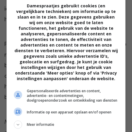
Damespraatjes gebruikt cookies (en
ieder geval zoveel mogelijk je eigen keuzes
vergelijkbare technieken) om informatie op te
slaan en in te zien. Deze gegevens gebruiken
hierin.
wij om onze website goed te laten
functioneren, het gebruik van de website te
analyseren, gepersonaliseerde content en
advertenties te tonen, de effectiviteit van
Pak de regie over je leven terug. Dit kun je op
advertenties en content te meten en onze
diensten te verbeteren. Hiervoor verzamelen wij
meerdere manieren doen. Wat is voor jou
gegevens zoals unieke advertentie ID’s,
geolocatie en surfgedrag. Je kunt je cookie
belangrijk? Wil je duidelijkere levensdoelen
instellingen wijzigen door het gebruik van
onderstaande 'Meer opties' knop of via 'Privacy
opstellen? Of vaker nee zeggen? Hopelijk
instellingen aanpassen' onderaan de website.
heb je iets nieuws geleerd uit de
Gepersonaliseerde advertenties en content,
advertentie- en contentmetingen,
bovenstaande tips.
doelgroepenonderzoek en ontwikkeling van diensten
Informatie op een apparaat opslaan en/of openen
Meer te weten komen over de iconen onder
Meer informatie