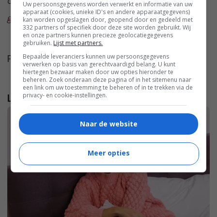
onze bovenste afbeelding?
We vertellen je er
Uw persoonsgegevens worden verwerkt en informatie van uw
apparaat (cookies, unieke ID's en andere apparaatgegevens)
graag alles over!
kan worden opgeslagen door, geopend door en gedeeld met
332 partners of specifiek door deze site worden gebruikt. Wij
en onze partners kunnen precieze geolocatiegegevens
gebruiken.
Lijst met partners.
Bepaalde leveranciers kunnen uw persoonsgegevens
Foto door cottonbro studio via
Pexels
verwerken op basis van gerechtvaardigd belang. U kunt
hiertegen bezwaar maken door uw opties hieronder te
beheren. Zoek onderaan deze pagina of in het sitemenu naar
een link om uw toestemming te beheren of in te trekken via de
privacy- en cookie-instellingen.
Lees verder...
Naar de website
Meer opties