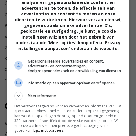
analyseren, gepersonaliseerde content en
Ook hun klanten zijn uitgesproken
advertenties te tonen, de effectiviteit van
enthousiast. De webshop scoort gemiddeld
advertenties en content te meten en onze
diensten te verbeteren. Hiervoor verzamelen wij
een 9,9 uit bijna 1000 beoordelingen. Klanten
gegevens zoals unieke advertentie ID’s,
geolocatie en surfgedrag. Je kunt je cookie
vertellen dat de geur je al tegemoetkomt
instellingen wijzigen door het gebruik van
onderstaande 'Meer opties' knop of via 'Privacy
zodra je het pakket opent. Een ander zegt:
instellingen aanpassen' onderaan de website.
koop je één keer iets, dan ben je de pineut –
Gepersonaliseerde advertenties en content,
advertentie- en contentmetingen,
dan wil je nooit meer iets anders. Vrijwel alles
doelgroepenonderzoek en ontwikkeling van diensten
ruikt goddelijk.
Informatie op een apparaat opslaan en/of openen
Meer informatie
Gasten blijven hangen
Uw persoonsgegevens worden verwerkt en informatie van uw
apparaat (cookies, unieke ID's en andere apparaatgegevens)
kan worden opgeslagen door, geopend door en gedeeld met
332 partners of specifiek door deze site worden gebruikt. Wij
Wat maakt dat mensen zó enthousiast zijn?
en onze partners kunnen precieze geolocatiegegevens
gebruiken.
Lijst met partners.
Alles draait om de geurbeleving die lang blijft