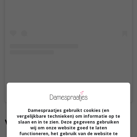
Een bericht gedeeld door Geurzussies (@geurzussies)
Damespraatjes gebruikt cookies (en
vergelijkbare technieken) om informatie op te
Wat klanten ervaren
slaan en in te zien. Deze gegevens gebruiken
wij om onze website goed te laten
functioneren, het gebruik van de website te