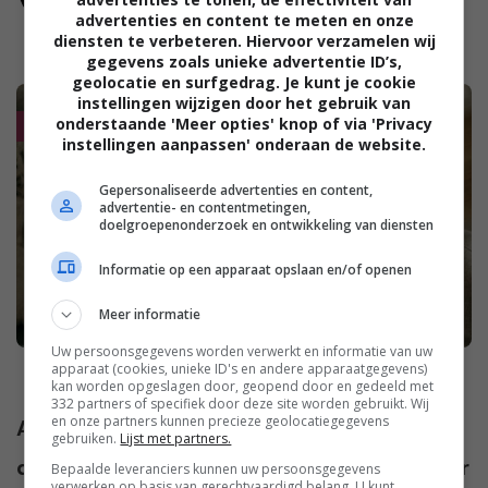
advertenties en content te meten en onze
diensten te verbeteren. Hiervoor verzamelen wij
gegevens zoals unieke advertentie ID’s,
geolocatie en surfgedrag. Je kunt je cookie
instellingen wijzigen door het gebruik van
onderstaande 'Meer opties' knop of via 'Privacy
instellingen aanpassen' onderaan de website.
Gepersonaliseerde advertenties en content,
advertentie- en contentmetingen,
doelgroepenonderzoek en ontwikkeling van diensten
Informatie op een apparaat opslaan en/of openen
Meer informatie
Uw persoonsgegevens worden verwerkt en informatie van uw
apparaat (cookies, unieke ID's en andere apparaatgegevens)
kan worden opgeslagen door, geopend door en gedeeld met
332 partners of specifiek door deze site worden gebruikt. Wij
en onze partners kunnen precieze geolocatiegegevens
Aanvankelijk zag Elvira niet dat haar
gebruiken.
Lijst met partners.
dochtertje met lood in haar schoenen naar
Bepaalde leveranciers kunnen uw persoonsgegevens
verwerken op basis van gerechtvaardigd belang. U kunt