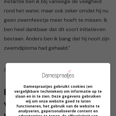
instantie ben ik blij vanwege de veiligheid
rond het water, maar ook zeker omdat hij nu
geen zwemfeestje meer hoeft te missen. Ik
ben heel dankbaar dat dit soort initiatieven
bestaan. Anders ben ik bang dat hij nooit zijn
zwemdiploma had gehaald.”
Afbeelding:
Seth Doyle
via
Unsplash
Damespraatjes gebruikt cookies (en
Elvira: ‘Mijn dochtertje
vergelijkbare technieken) om informatie op te
slaan en in te zien. Deze gegevens gebruiken
vindt haar juf
wij om onze website goed te laten
functioneren, het gebruik van de website te
analyseren, gepersonaliseerde content en
verschrikkelijk’
advertenties te tonen, de effectiviteit van