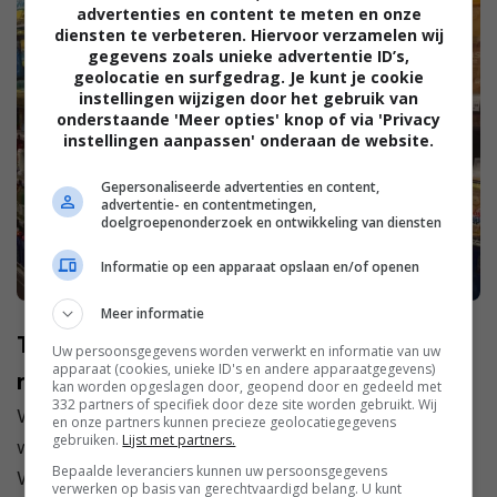
advertenties en content te meten en onze
diensten te verbeteren. Hiervoor verzamelen wij
gegevens zoals unieke advertentie ID’s,
geolocatie en surfgedrag. Je kunt je cookie
instellingen wijzigen door het gebruik van
onderstaande 'Meer opties' knop of via 'Privacy
instellingen aanpassen' onderaan de website.
Gepersonaliseerde advertenties en content,
advertentie- en contentmetingen,
doelgroepenonderzoek en ontwikkeling van diensten
Informatie op een apparaat opslaan en/of openen
Meer informatie
Tips voor als je geen wasverzachter
Uw persoonsgegevens worden verwerkt en informatie van uw
apparaat (cookies, unieke ID's en andere apparaatgegevens)
meer wilt gebruiken
kan worden opgeslagen door, geopend door en gedeeld met
332 partners of specifiek door deze site worden gebruikt. Wij
Wasverzachter. Ik ben er dol op! Mijn wasgoed
en onze partners kunnen precieze geolocatiegegevens
gebruiken.
Lijst met partners.
wordt er lekker zacht van en gaat heerlijk ruiken.
Bepaalde leveranciers kunnen uw persoonsgegevens
Wel varieer ik de soorten wasverzachters
verwerken op basis van gerechtvaardigd belang. U kunt