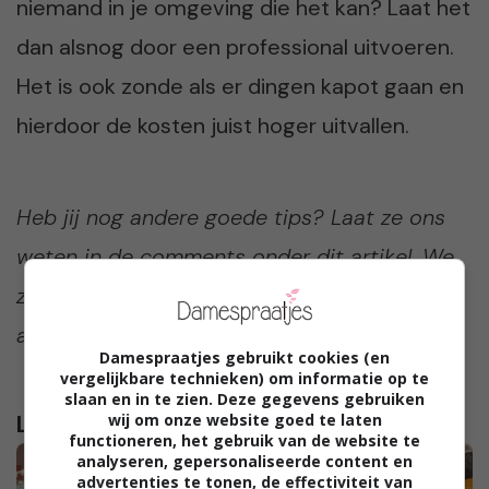
niemand in je omgeving die het kan? Laat het
dan alsnog door een professional uitvoeren.
Het is ook zonde als er dingen kapot gaan en
hierdoor de kosten juist hoger uitvallen.
Heb jij nog andere goede tips? Laat ze ons
weten in de comments onder dit artikel. We
zijn er heel erg benieuwd naar en lezen dit
altijd met heel erg veel plezier!
Damespraatjes gebruikt cookies (en
vergelijkbare technieken) om informatie op te
slaan en in te zien. Deze gegevens gebruiken
wij om onze website goed te laten
Lees verder...
functioneren, het gebruik van de website te
analyseren, gepersonaliseerde content en
advertenties te tonen, de effectiviteit van