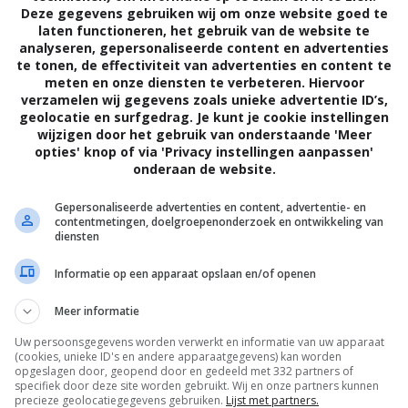
not Grigio.
Deze gegevens gebruiken wij om onze website goed te
laten functioneren, het gebruik van de website te
analyseren, gepersonaliseerde content en advertenties
te tonen, de effectiviteit van advertenties en content te
meten en onze diensten te verbeteren. Hiervoor
verzamelen wij gegevens zoals unieke advertentie ID’s,
geolocatie en surfgedrag. Je kunt je cookie instellingen
wijzigen door het gebruik van onderstaande 'Meer
opties' knop of via 'Privacy instellingen aanpassen'
 gebieden en regio’s met eigen appellations.
onderaan de website.
t strengere regels dan de regels die voor
Gepersonaliseerde advertenties en content, advertentie- en
contentmetingen, doelgroepenonderzoek en ontwikkeling van
en dergelijke appellation, oftewel
diensten
ak ook wat beter van kwaliteit dan een
Informatie op een apparaat opslaan en/of openen
 ook een eigen appellation, namelijk Pinot
Meer informatie
is een hogere kwalificatie in Italië. Het
Uw persoonsgegevens worden verwerkt en informatie van uw apparaat
iuli-Venezia Giulia, Veneto en Trentino. De
(cookies, unieke ID's en andere apparaatgegevens) kan worden
opgeslagen door, geopend door en gedeeld met 332 partners of
specifiek door deze site worden gebruikt. Wij en onze partners kunnen
t Pinot Grigio bestaan. Reden voor de
precieze geolocatiegegevens gebruiken.
Lijst met partners.