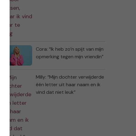
Cora: “Ik heb zo’n spijt van mijn
opmerking tegen mijn vriendin”
Milly: “Mijn dochter verwijderde
één letter uit haar naam en ik
vind dat niet leuk”