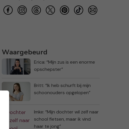
Waargebeurd
Erica: “Mijn zus is een enorme
opschepster”
Britt: “Ik heb schurft bij mijn
schoonouders opgelopen”
Imke: “Mijn dochter wil zelf naar
school fietsen, maar ik vind
haar te jong”