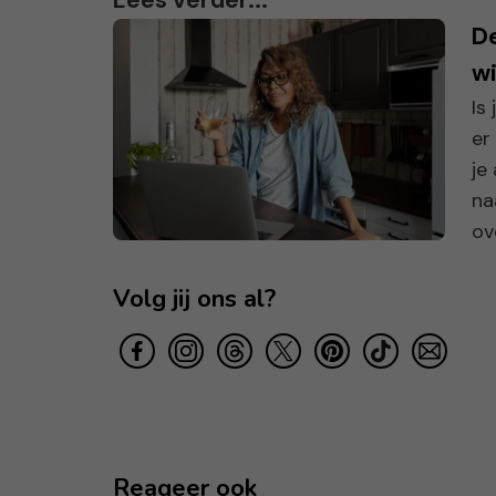
Lees verder...
De
wi
Is
er
je
na
ove
Volg jij ons al?
Reageer ook