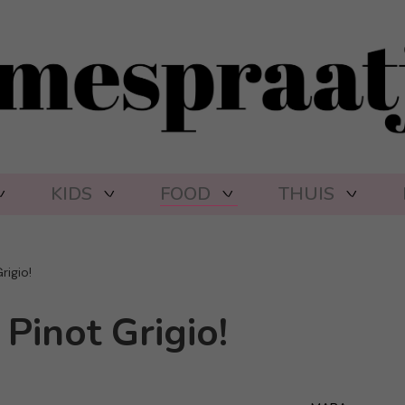
KIDS
FOOD
THUIS
rigio!
Pinot Grigio!