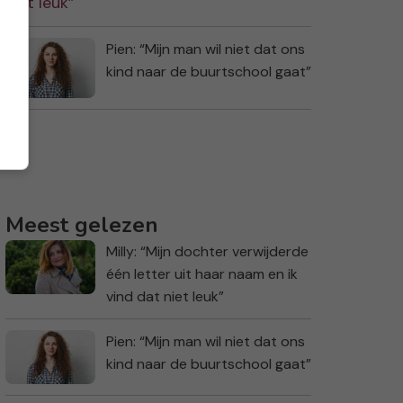
Pien: “Mijn man wil niet dat ons
kind naar de buurtschool gaat”
Meest gelezen
Milly: “Mijn dochter verwijderde
één letter uit haar naam en ik
vind dat niet leuk”
Pien: “Mijn man wil niet dat ons
kind naar de buurtschool gaat”