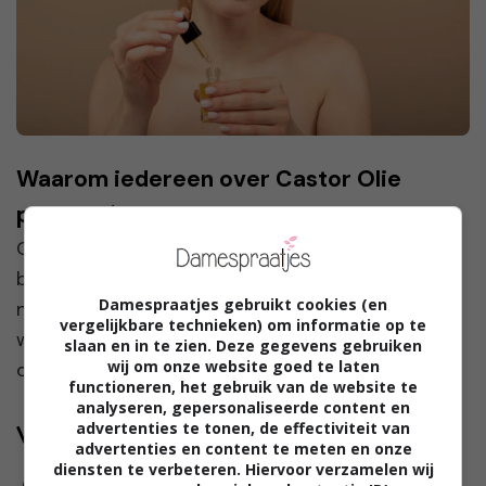
Waarom iedereen over Castor Olie
praat: Dé beauty-trend van dit moment
Castor olie is de laatste tijd een van de meest
besproken producten in de beautywereld. Het
Damespraatjes gebruikt cookies (en
natuurlijke olie-extract uit de zaden van de
vergelijkbare technieken) om informatie op te
wonderboom (Ricinus communis) staat bekend
slaan en in te zien. Deze gegevens gebruiken
wij om onze website goed te laten
om zijn veelzijdige ...
functioneren, het gebruik van de website te
analyseren, gepersonaliseerde content en
advertenties te tonen, de effectiviteit van
Volg jij ons al?
advertenties en content te meten en onze
diensten te verbeteren. Hiervoor verzamelen wij