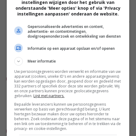
instellingen wijzigen door het gebruik van
Zoals ik in de reacties kan lezen wordt
onderstaande 'Meer opties' knop of via 'Privacy
er geen bevestiging van ontvangst
instellingen aanpassen' onderaan de website.
verstuurd. Kunt u vertellen wanneer de
Gepersonaliseerde advertenties en content,
gekozen verhalen online komen en
advertentie- en contentmetingen,
doelgroepenonderzoek en ontwikkeling van diensten
mocht je daarbij zitten, wordt je daar
dan van op de hoogte gebracht?
Informatie op een apparaat opslaan en/of openen
Groetjes!
Meer informatie
Uw persoonsgegevens worden verwerkt en informatie van uw
Marjolein
-
16 dec
apparaat (cookies, unieke ID's en andere apparaatgegevens)
REAGEER
kan worden opgeslagen door, geopend door en gedeeld met
Ik vond het een heel leuk onderwerp
332 partners of specifiek door deze site worden gebruikt. Wij
om over na te denken… Je kunt er alle
en onze partners kunnen precieze geolocatiegegevens
gebruiken.
Lijst met partners.
kanten mee op! Ben benieuwd naar de
Bepaalde leveranciers kunnen uw persoonsgegevens
verhalen die worden uitgekozen!
verwerken op basis van gerechtvaardigd belang. U kunt
hiertegen bezwaar maken door uw opties hieronder te
beheren. Zoek onderaan deze pagina of in het sitemenu naar
een link om uw toestemming te beheren of in te trekken via de
Inge
-
16 dec
privacy- en cookie-instellingen.
REAGEER
Spannend, eergister mijn verhaal