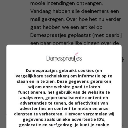
mooie inzendingen ontvangen.
Vandaag hebben alle deelnemers een
mail gekregen. Over hoe het nu verder
gaat hebben we een artikel op
Damespraatjes geplaatst (met daarbij
een paar opmerkelijke dingen over de
inzendingen).
https://damespraatjes.nl/schrijfwedstrijd
taboe-de-jury-gaat-de-verhalen-
Damespraatjes gebruikt cookies (en
lezen/
vergelijkbare technieken) om informatie op te
slaan en in te zien. Deze gegevens gebruiken
Liefs,
wij om onze website goed te laten
Sandra
functioneren, het gebruik van de website te
analyseren, gepersonaliseerde content en
advertenties te tonen, de effectiviteit van
Nance
-
17 dec
advertenties en content te meten en onze
REAGEER
diensten te verbeteren. Hiervoor verzamelen wij
Superleuke schrijfwedstrijd! Ik heb 3
gegevens zoals unieke advertentie ID’s,
december ook een verhaal ingezonden.
geolocatie en surfgedrag. Je kunt je cookie