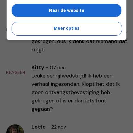
ingezonden. 🙂 Succes iedereen!
Naar de website
Karina
-
08 dec
Meer opties
REAGEER
Ook ik heb geen ontvangstbevestiging
gekregen, dus ik denk dat niemand dat
krijgt.
Kitty
-
07 dec
REAGEER
Leuke schrijfwedstrijd! Ik heb een
verhaal ingezonden. Klopt het dat ik
geen ontvangstbevestiging heb
gekregen of is er dan iets fout
gegaan?
Lotte
-
22 nov